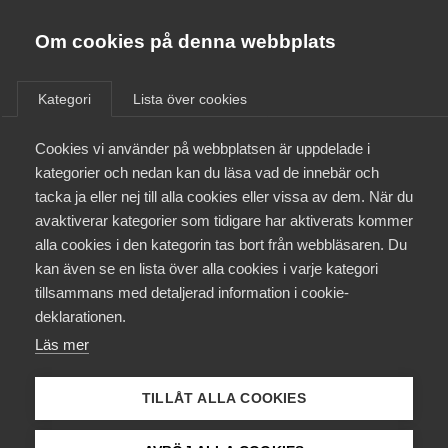
Almega
Förbund
Om cookies på denna webbplats
Almega Tjänste­förbunden
Aktuellt
/
Remisser
Om Almega
Kategori
Lista över cookies
Almega Tjänste­företagen
Aktuellt
Cookies vi använder på webbplatsen är uppdelade i
Almega Utbildning
Remiss av betänkande
kategorier och nedan kan du läsa vad de innebär och
Uppgiftslämnarservice för
Innovations­företagen
tacka ja eller nej till alla cookies eller vissa av dem. När du
Medlemskapet
företagen
avaktiverar kategorier som tidigare har aktiverats kommer
Kompetens­företagen
alla cookies i den kategorin tas bort från webbläsaren. Du
Mina sidor
kan även se en lista över alla cookies i varje kategori
Medie­företagen
Remiss
tillsammans med detaljerad information i cookie-
Kontakt
Säkerhets­företagen
deklarationen.
Läs mer
Tåg­företagen
Kurser & utbildningar
Almegas Remissvar ang SOU 2015:33
Vård­företagarna
TILLÅT ALLA COOKIES
Påverkansarbete
Almega AB har beretts tillfälle att lämna remissvar över