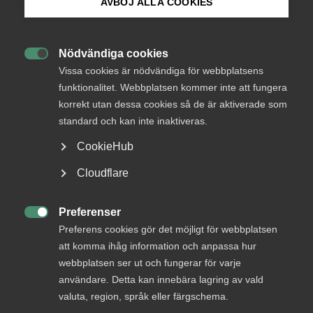
AVBÖJ ALLA COOKIES
Uppgiftslämnarservice för företagen (SOU 2015:33) och vill
med anledning härav framföra följande.
Bli medlem
Nödvändiga cookies
Almega har tagit del av betänkandet och det remissvar

Logga in på Arbetsgivarguiden
Vissa cookies är nödvändiga för webbplatsens
som Näringslivets regelnämnd ingivit.
funktionalitet. Webbplatsen kommer inte att fungera
Almega AB instämmer i de synpunkter som framförts i
korrekt utan dessa cookies så de är aktiverade som
Sök på almega.se
detta remissvar och har härutöver inga ytterligare
standard och kan inte inaktiveras.
synpunkter.
CookieHub
Med vänlig hälsning
Press
Cloudflare
Almega AB
In English
Cookie-inställningar
Preferenser
Ulf Lindberg

Näringspolitisk chef
Preferens cookies gör det möjligt för webbplatsen
att komma ihåg information och anpassa hur
webbplatsen ser ut och fungerar för varje
användare. Detta kan innebära lagring av vald
valuta, region, språk eller färgschema.