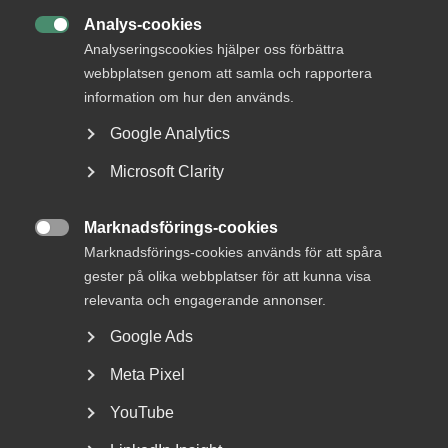
Status
Analys-cookies
Besvarad

Analyseringscookies hjälper oss förbättra
Från
webbplatsen genom att samla och rapportera
Näringsdepartementet
information om hur den används.
Svar senast
Google Analytics
30 oktober 2015
Microsoft Clarity
Läs remissen
Marknadsförings-cookies

Marknadsförings-cookies används för att spåra
gester på olika webbplatser för att kunna visa
KONTAKTPERSON
relevanta och engagerande annonser.
Anne-Marie Fransson
Google Ads
tf. Förbundsdirektör
Meta Pixel
YouTube
+46 8 762 69 50