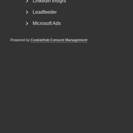
LinkedIn Insight
+46 70 345 69 50
E-post
Leadfeeder
Microsoft Ads
Läs mer
Powered by
CookieHub Consent Management
Bli en del av framtidens
arbetsliv
Jobb & karriär
Om Almega
Bli medlem
Rådgivning, hjälp och
kontakt
Rådgivning och hjälp