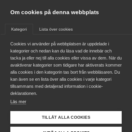
Almega
Förbund
Om cookies på denna webbplats
Almega Tjänste­förbunden
Aktuellt
/
Remisser
Om Almega
Kategori
Lista över cookies
Almega Tjänste­företagen
Aktuellt
Cookies vi använder på webbplatsen är uppdelade i
Almega Utbildning
Huvudbetänkandet
kategorier och nedan kan du läsa vad de innebär och
Långtidsutredningen 2011
Innovations­företagen
tacka ja eller nej till alla cookies eller vissa av dem. När du
Medlemskapet
(SOU 2011:11)
avaktiverar kategorier som tidigare har aktiverats kommer
Kompetens­företagen
alla cookies i den kategorin tas bort från webbläsaren. Du
Mina sidor
kan även se en lista över alla cookies i varje kategori
Medie­företagen
Remiss
tillsammans med detaljerad information i cookie-
Kontakt
Säkerhets­företagen
deklarationen.
Läs mer
Tåg­företagen
Kurser & utbildningar
Inkom från Finansdepartementet den 30 mars 2011
Vård­företagarna
TILLÅT ALLA COOKIES
Påverkansarbete
Almega har beretts tillfälle att yttra sig över