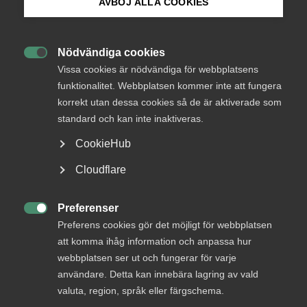
AVBÖJ ALLA COOKIES
Långtidsutredningens Huvudbetänkande. Vi har valt att
koncentrera oss på ett antal punkter. Det innebär inte att
Bli medlem
vi därmed accepterar de övriga förslag som
Nödvändiga cookies
Långtidsutredningen för fram.

Logga in på Arbetsgivarguiden
Vissa cookies är nödvändiga för webbplatsens
Läs remissvaret.
funktionalitet. Webbplatsen kommer inte att fungera
korrekt utan dessa cookies så de är aktiverade som
Sök på almega.se
standard och kan inte inaktiveras.
CookieHub
Press
Cloudflare
Status
In English
Besvarad
Cookie-inställningar
Preferenser
Från

Finansdepartementet
Preferens cookies gör det möjligt för webbplatsen
att komma ihåg information och anpassa hur
Svar senast
webbplatsen ser ut och fungerar för varje
användare. Detta kan innebära lagring av vald
valuta, region, språk eller färgschema.
Läs remissen