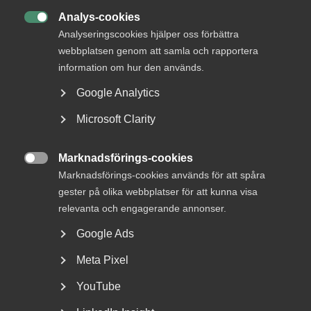
Analys-cookies

Analyseringscookies hjälper oss förbättra
webbplatsen genom att samla och rapportera
Bli en del av framtidens
information om hur den används.
arbetsliv
Google Analytics
Jobb & karriär
Microsoft Clarity
Om Almega
Bli medlem
Marknadsförings-cookies

Marknadsförings-cookies används för att spåra
gester på olika webbplatser för att kunna visa
Rådgivning, hjälp och
relevanta och engagerande annonser.
kontakt
Google Ads
Rådgivning och hjälp
Meta Pixel
Mina sidor
YouTube
Kontakta Almega