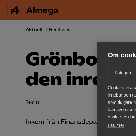
Almega
Aktuellt
/
Remisser
Grönbok om
Om cooki
den inre m
Kategori
Cookies vi an
innebär och tac
som tidigare h
Remiss
kan även se en
cookie-deklara
Inkom från Finansdepartementet den
Läs mer