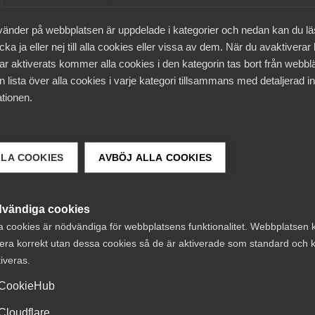
aternas
vänder på webbplatsen är uppdelade i kategorier och nedan kan du l
, regler och
ka ja eller nej till alla cookies eller vissa av dem. När du avaktiverar
ar aktiverats kommer alla cookies i den kategorin tas bort från webb
 lista över alla cookies i varje kategori tillsammans med detaljerad in
tiva åtgärder
tionen.
LLA COOKIES
AVBÖJ ALLA COOKIES
hetskrav för
vändiga cookies
ch tjänster
a cookies är nödvändiga för webbplatsens funktionalitet. Webbplatsen 
era korrekt utan dessa cookies så de är aktiverade som standard och k
tiveras.
615 final
CookieHub
Cloudflare