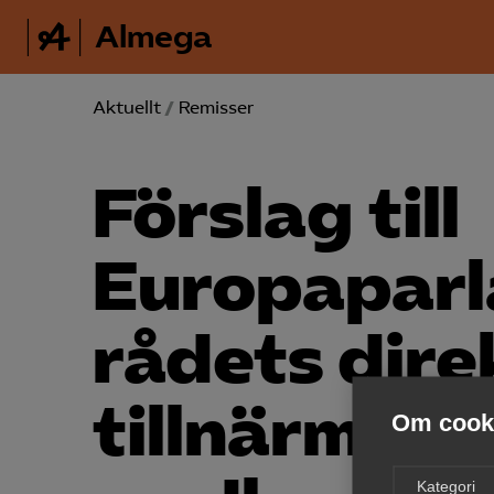
Almega
Aktuellt
/
Remisser
Förslag till
Europaparl
rådets dire
tillnärmnin
Om cooki
Kategori