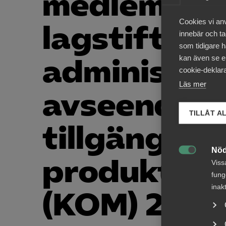
medlemsst
Cookies vi an
lagstiftning
innebär och tac
som tidigare h
kan även se en
administra
cookie-deklara
Läs mer
avseende
TILLÅT A
tillgänglig
Nöd
produkter o

Viss
fung
inak
(KOM) 2015 