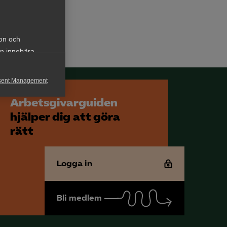
ion och
an innebära
sent Management
h rapportera
Arbetsgivarguiden
hjälper dig att göra
rätt
Logga in
för att kunna
Bli medlem