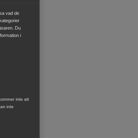
Kurser & utbildningar
äsa vad de
 kategorier
Påverkansarbete
läsaren. Du
formation i
Bli medlem
Logga in på
Arbetsgivarguiden
Sök på almega.se
kommer inte att
an inte
Press
In English
Cookie-inställningar