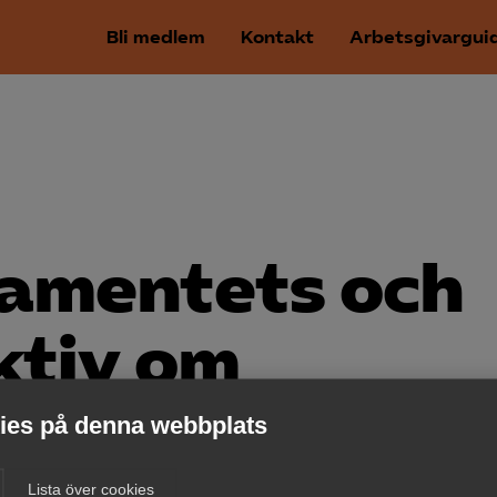
Bli medlem
Kontakt
Arbetsgivargui
amentets och
ktiv om
g av
es på denna webbplats
Lista över cookies