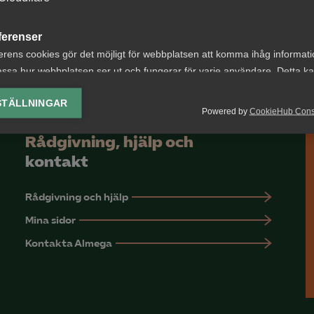
ferenser
erens cookies gör det möjligt för webbplatsen att komma ihåg informat
ssa hur webbplatsen ser ut och fungerar för varje användare. Detta k
ing av vald valuta, region, språk eller färgschema.
STÄLLNINGAR
Powered by
CookieHub Con
lys-cookies
yseringscookies hjälper oss förbättra webbplatsen genom att samla oc
Rådgivning, hjälp och
rmation om hur den används.
kontakt
Google Analytics
Rådgivning och hjälp
Microsoft Clarity
Mina sidor
Kontakta Almega
knadsförings-cookies
nadsförings-cookies används för att spåra gester på olika webbplatser 
 relevanta och engagerande annonser.
Google Ads