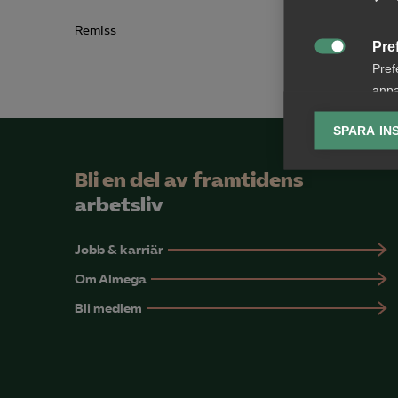
Remiss
Pre

Pref
anpa
lagr
SPARA IN
Ana

Anal
Bli en del av framtidens
info
arbetsliv
Jobb & karriär
Om Almega
Bli medlem
Mar

Mark
visa