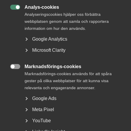
statliga-stod-till-foretag
Analys-cookies

Analyseringscookies hjälper oss förbättra
webbplatsen genom att samla och rapportera
information om hur den används.
Status
Google Analytics
Besvarad
Microsoft Clarity
Från
Finansdepartementet
Marknadsförings-cookies
Svar senast

Marknadsförings-cookies används för att spåra
19 augusti 2024
gester på olika webbplatser för att kunna visa
relevanta och engagerande annonser.
Läs mer här
Google Ads
Meta Pixel
KONTAKTPERSON
YouTube