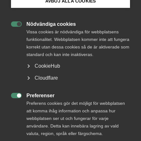
AVBÖJ ALLA COOKIES
statliga stöd till företag ges på korrekta grunder och att
stöden inte missbrukas. Annars kan bidragssystemets
Bli medlem
legitimitet hämmas och snedvridningar av
konkurrensförutsättningarna på marknaden uppstå.
Nödvändiga cookies

Logga in på Arbetsgivarguiden
Vissa cookies är nödvändiga för webbplatsens
Almega ställer sig även bakom utredningens förslag att
funktionalitet. Webbplatsen kommer inte att fungera
sådana subventionsbrott ska omfatta statliga stöd, bidrag
korrekt utan dessa cookies så de är aktiverade som
Sök på almega.se
och andra ersättningar till företag och andra juridiska
standard och kan inte inaktiveras.
personer. Det är bra att sådana subventioner åtskiljs från
EU-rättens statsstödsbegrepp, som förutsätter att de
CookieHub
specifika kriterierna i artikel 107.1 i EUF-fördraget är
Press
Cloudflare
uppfyllda.
In English
Almega vill avslutningsvis även framhålla att de
Cookie-inställningar
Preferenser
stödgivande myndigheternas inhämtande av nödvändiga

Preferens cookies gör det möjligt för webbplatsen
uppgifter för att säkerställa korrekt hantering bör ske på
att komma ihåg information och anpassa hur
ett så enkelt och företagarvänligt sätt som möjligt för att
webbplatsen ser ut och fungerar för varje
inte skapa onödiga administrativa kostnader.
användare. Detta kan innebära lagring av vald
valuta, region, språk eller färgschema.
Almega-Remissyttrande-Straffrattsligt-skydd-for-