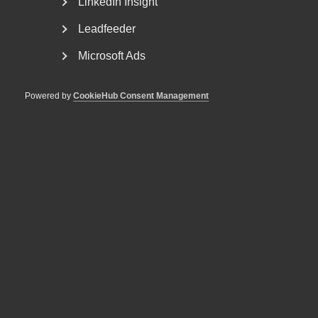
Ulrica Dyrke
LinkedIn Insight
Jurist och Näringspolitisk expert
Leadfeeder
Stockholm
Microsoft Ads
+46 8 762 69 64
Powered by
CookieHub Consent Management
+46 70 364 79 56
E-post
Läs mer
MER OM TJÄNSTESEKTORNS BETYDELSE
18 juni
Nyheter
Almegas tjänsteindikator för
andra kvartalet 2026