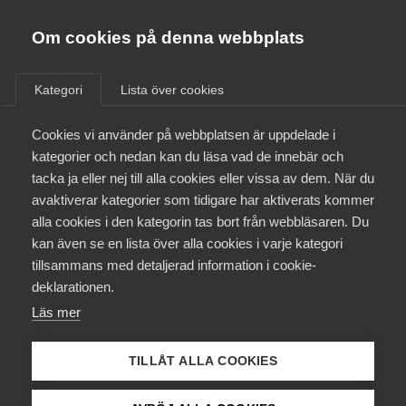
Almega
Förbund
Om cookies på denna webbplats
Almega Tjänste­förbunden
Aktuellt
/
Remisser
Om Almega
Kategori
Lista över cookies
Almega Tjänste­företagen
Aktuellt
Cookies vi använder på webbplatsen är uppdelade i
Almega Utbildning
Ett effektivt straffrättsligt
kategorier och nedan kan du läsa vad de innebär och
skydd för statliga stöd till
Innovations­företagen
tacka ja eller nej till alla cookies eller vissa av dem. När du
Medlemskapet
företag (SOU 2024:24)
avaktiverar kategorier som tidigare har aktiverats kommer
Kompetens­företagen
alla cookies i den kategorin tas bort från webbläsaren. Du
Mina sidor
kan även se en lista över alla cookies i varje kategori
Medie­företagen
Tjänstesektorns betydelse
Remiss
tillsammans med detaljerad information i cookie-
Kontakt
Säkerhets­företagen
deklarationen.
Läs mer
Tåg­företagen
Kurser & utbildningar
Vård­företagarna
Almega tillstyrker utredningens förslag om att införa en ny
TILLÅT ALLA COOKIES
lag om subventionsbrott. Almega anser att det är
Påverkansarbete
angeläget att det finns rättsmedel för att säkra att