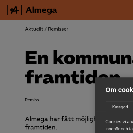
Almega
Aktuellt
/
Remisser
En kommuna
framtiden
Om cooki
Remiss
Kategori
Almega har fått möjlighet att yttr
Cookies vi an
framtiden.
innebär och tac