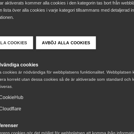
ar aktiverats kommer alla cookies i den kategorin tas bort från webb
 lista över alla cookies i varje kategori tillsammans med detaljerad in
at oss på de delar vi anser vara viktiga för näringslivet oc
tionen.
rda medlemsorganisationer ber vi att få instämma i det
LLA COOKIES
AVBÖJ ALLA COOKIES
 Näringsliv.
vändiga cookies
a cookies är nödvändiga för webbplatsens funktionalitet. Webbplatsen 
era korrekt utan dessa cookies så de är aktiverade som standard och k
tiveras.
CookieHub
Cloudflare
ferenser
erens cookies gör det möjligt för webbplatsen att komma ihåg informat