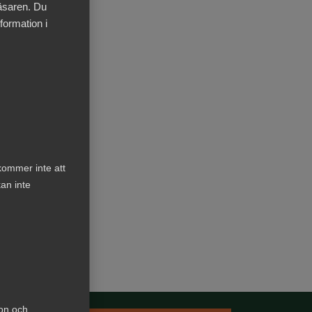
Kurser & utbildningar
läsaren. Du
formation i
h i
Påverkansarbete
Bli medlem
Logga in på
Arbetsgivarguiden
kommer inte att
an inte
Sök på almega.se
Press
In English
Cookie-inställningar
ion och