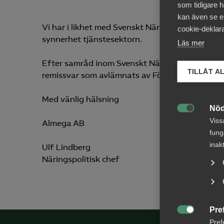
som tidigare h
kan även se en
Vi har i likhet med Svenskt Näringsliv koncentrer
cookie-deklara
synnerhet tjänstesektorn.
Läs mer
Efter samråd inom Svenskt Näringsliv med berö
TILLÅT A
remissvar som avlämnats av Föreningen Svenskt
Med vänlig hälsning
Nöd

Viss
Almega AB
fung
inak
Ulf Lindberg
Näringspolitisk chef
Pre

Pref