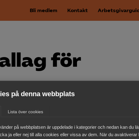
Bli medlem
Kontakt
Arbetsgivargui
llag för
es på denna webbplats
Lista över cookies
a sig över SOU 2015:24, en Kommunallag för
vänder på webbplatsen är uppdelade i kategorier och nedan kan du l
ka ja eller nej till alla cookies eller vissa av dem. När du avaktiverar