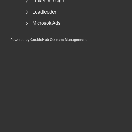
LinkedIn Insight
Bli medlem
Leadfeeder
Rådgivning, hjälp och
Microsoft Ads
kontakt
Powered by
CookieHub Consent Management
Rådgivning och hjälp
Mina sidor
Kontakta Almega
Arbetsgivarguiden
hjälper dig att göra rätt
Logga in
Bli medlem