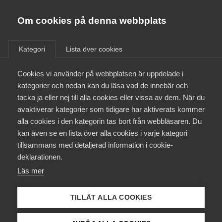
Almega
Förbund
Om cookies på denna webbplats
Almega Tjänste­förbunden
Aktuellt
/
Remisser
Om Almega
Kategori
Lista över cookies
Almega Tjänste­företagen
Aktuellt
Cookies vi använder på webbplatsen är uppdelade i
Almega Utbildning
Det stämmer! Ökad
kategorier och nedan kan du läsa vad de innebär och
transparens och mer lika
Innovations­företagen
tacka ja eller nej till alla cookies eller vissa av dem. När du
Medlemskapet
villkor
avaktiverar kategorier som tidigare har aktiverats kommer
Kompetens­företagen
alla cookies i den kategorin tas bort från webbläsaren. Du
Mina sidor
kan även se en lista över alla cookies i varje kategori
Medie­företagen
Remiss
tillsammans med detaljerad information i cookie-
Kontakt
Säkerhets­företagen
deklarationen.
Läs mer
Tåg­företagen
Kurser & utbildningar
Almega Utbildningsföretagen har givits möjlighet
Vård­företagarna
att svara på denna remiss.
TILLÅT ALLA COOKIES
Påverkansarbete