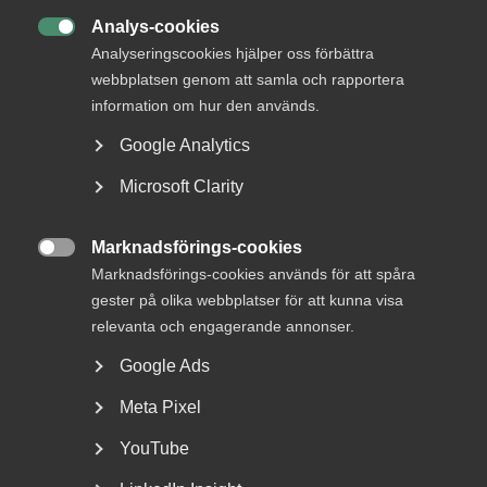
Status
Analys-cookies

Under bearbetning
Analyseringscookies hjälper oss förbättra
webbplatsen genom att samla och rapportera
Från
information om hur den används.
Utbildningsdepartementet
Svar senast
Google Analytics
1 mars 2017
Microsoft Clarity
Läs hela remissen på regeringen.se
Marknadsförings-cookies

Marknadsförings-cookies används för att spåra
gester på olika webbplatser för att kunna visa
relevanta och engagerande annonser.
Bli en del av framtidens
Google Ads
arbetsliv
Meta Pixel
Jobb & karriär
YouTube
Om Almega