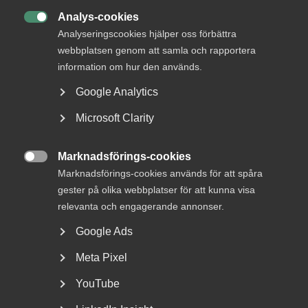
+46 8 762 68 99
Analys-cookies

+46 72 207 97 79
Analyseringscookies hjälper oss förbättra
rasmus.sunesson@almega.se
webbplatsen genom att samla och rapportera
Stockholm
information om hur den används.
Google Analytics
Kontor
Microsoft Clarity
Stockholm
Besöksadress:
Storgatan 19, Stockholm
Marknadsförings-cookies

Postadress:
Box 555 45, 102 04 Stockholm
Marknadsförings-cookies används för att spåra
gester på olika webbplatser för att kunna visa
relevanta och engagerande annonser.
Google Ads
Meta Pixel
YouTube