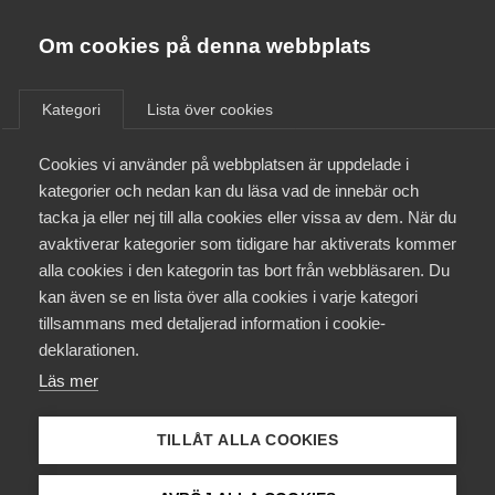
Almega
Förbund
Om cookies på denna webbplats
Almega Tjänste­förbunden
/
Kontakt
/
Rasmus Sunesson
Om Almega
Kategori
Lista över cookies
Almega Tjänste­företagen
Aktuellt
Cookies vi använder på webbplatsen är uppdelade i
Almega Utbildning
Rasmus Sunesson
kategorier och nedan kan du läsa vad de innebär och
Innovations­företagen
tacka ja eller nej till alla cookies eller vissa av dem. När du
Medlemskapet
avaktiverar kategorier som tidigare har aktiverats kommer
Marknadskommunikatör
Kompetens­företagen
alla cookies i den kategorin tas bort från webbläsaren. Du
Mina sidor
kan även se en lista över alla cookies i varje kategori
Medie­företagen
tillsammans med detaljerad information i cookie-
Kontakt
Säkerhets­företagen
deklarationen.
Läs mer
Tåg­företagen
Kurser & utbildningar
Vård­företagarna
TILLÅT ALLA COOKIES
Påverkansarbete