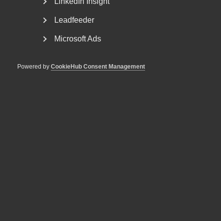
LinkedIn Insight
Leadfeeder
Microsoft Ads
Powered by
CookieHub Consent Management
Publicerat av Rasmus Sunesson: