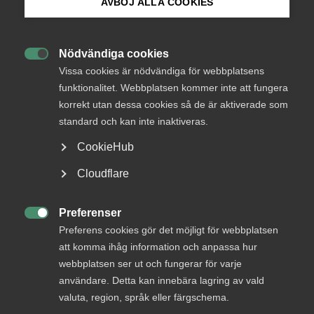
AVBÖJ ALLA COOKIES
Bli medlem
Nödvändiga cookies

Logga in på Arbetsgivarguiden
Vissa cookies är nödvändiga för webbplatsens
funktionalitet. Webbplatsen kommer inte att fungera
korrekt utan dessa cookies så de är aktiverade som
Sök på almega.se
standard och kan inte inaktiveras.
CookieHub
Press
Cloudflare
Rasmus är marknadskommunikatör.
In English
Cookie-inställningar
Preferenser

Preferens cookies gör det möjligt för webbplatsen
Sakområde
att komma ihåg information och anpassa hur
webbplatsen ser ut och fungerar för varje
Kommunikation och/eller marknad
användare. Detta kan innebära lagring av vald
valuta, region, språk eller färgschema.
Kontakt