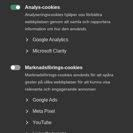
Analys-cookies

Sakområde
Analyseringscookies hjälper oss förbättra
webbplatsen genom att samla och rapportera
Arbetsgivarservice/förhandling, Lönestatistik
information om hur den används.
Google Analytics
Kontakt
Microsoft Clarity
+46 8 762 69 54
+46 72 545 69 54
joakim.josefsson@almega.se
Marknadsförings-cookies
Stockholm

Marknadsförings-cookies används för att spåra
gester på olika webbplatser för att kunna visa
relevanta och engagerande annonser.
Kontor
Google Ads
Stockholm
Besöksadress:
Storgatan 19, Stockholm
Meta Pixel
Postadress:
Box 555 45, 102 04 Stockholm
YouTube