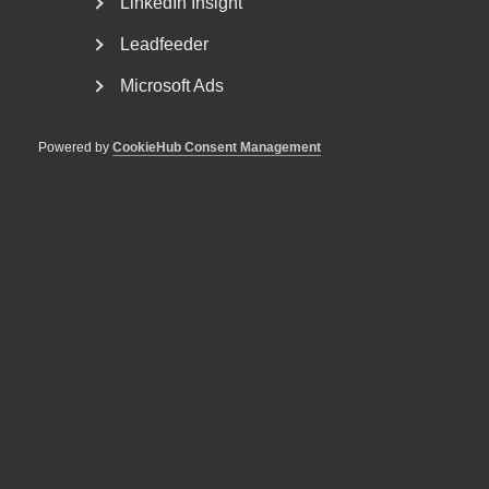
LinkedIn Insight
Leadfeeder
Microsoft Ads
Powered by
CookieHub Consent Management
Bli en del av framtidens
arbetsliv
Jobb & karriär
Om Almega