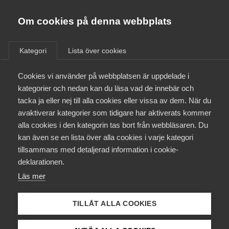
Almega
Förbund
Om cookies på denna webbplats
Almega Tjänste­förbunden
/
Kontakt
/
Joakim Josefsson
Om Almega
Kategori
Lista över cookies
Almega Tjänste­företagen
Aktuellt
Cookies vi använder på webbplatsen är uppdelade i
Almega Utbildning
Joakim Josefsson
kategorier och nedan kan du läsa vad de innebär och
Innovations­företagen
tacka ja eller nej till alla cookies eller vissa av dem. När du
Medlemskapet
avaktiverar kategorier som tidigare har aktiverats kommer
Arbetsrättsjurist
Kompetens­företagen
alla cookies i den kategorin tas bort från webbläsaren. Du
Mina sidor
kan även se en lista över alla cookies i varje kategori
Medie­företagen
tillsammans med detaljerad information i cookie-
Kontakt
Säkerhets­företagen
deklarationen.
Läs mer
Tåg­företagen
Kurser & utbildningar
Vård­företagarna
TILLÅT ALLA COOKIES
Påverkansarbete