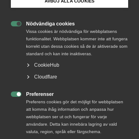
AVBÖJ ALLA COOKIES
Bli medlem
Nödvändiga cookies

Logga in på Arbetsgivarguiden
Vissa cookies är nödvändiga för webbplatsens
funktionalitet. Webbplatsen kommer inte att fungera
korrekt utan dessa cookies så de är aktiverade som
Sök på almega.se
standard och kan inte inaktiveras.
CookieHub
Press
Cloudflare
In English
Cookie-inställningar
Joakim Josefsson är förhandlingschef för Almega
Preferenser

Tjänsteföretagen
Preferens cookies gör det möjligt för webbplatsen
att komma ihåg information och anpassa hur
webbplatsen ser ut och fungerar för varje
användare. Detta kan innebära lagring av vald
Bransch/Förbund
valuta, region, språk eller färgschema.
Almega Tjänsteföretagen