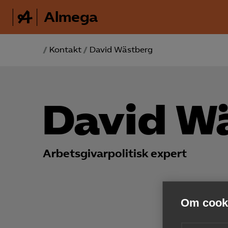
Almega
/
Kontakt
/
David Wästberg
David W
Arbetsgivarpolitisk expert
Om cooki