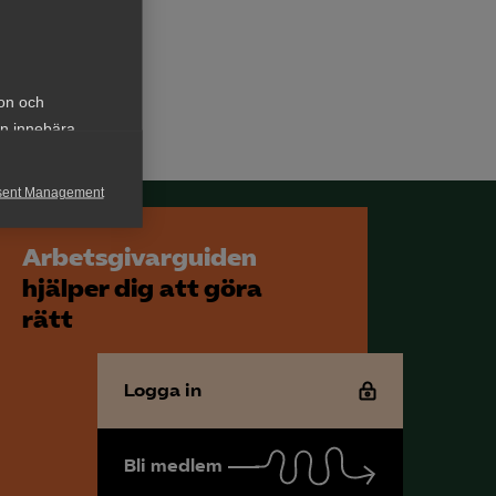
ion och
an innebära
sent Management
h rapportera
Arbetsgivarguiden
hjälper dig att göra
rätt
Logga in
för att kunna
Bli medlem