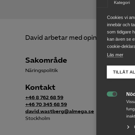
Kategori
Cookies vi an
innebär och tac
som tidigare h
David arbetar med opinion och påver
kan även se en
cookie-deklara
Läs mer
Sakområde
Näringspolitik
TILLÅT A
Kontakt
Nöd
+46 8 762 68 59

Viss
+46 70 345 68 59
fung
david.wastberg@almega.se
inak
Stockholm