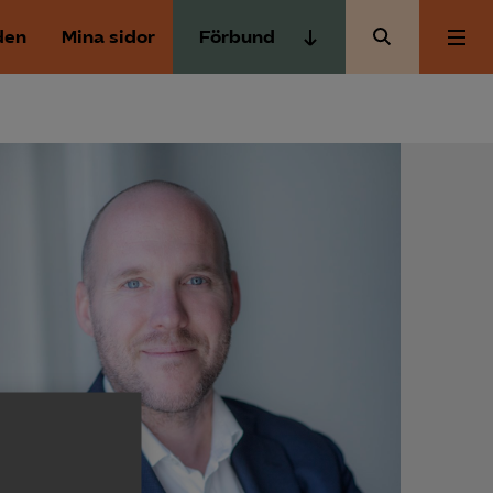
den
Mina sidor
Förbund
Almega Tjänste­förbunden
Om Almega
Almega Tjänste­företagen
Almega Utbildning
Aktuellt
Innovations­företagen
Kompetens­företagen
Medlemskapet
Medie­företagen
Säkerhets­företagen
Mina sidor
Tåg­företagen
Kontakt
Vård­företagarna