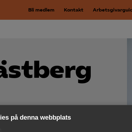
Bli medlem
Kontakt
Arbetsgivargui
ästberg
es på denna webbplats