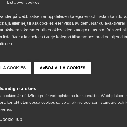
Lista över cookies
vänder på webbplatsen är uppdelade i kategorier och nedan kan du l
ka ja eller nej till alla cookies eller vissa av dem. När du avaktiverar
ar aktiverats kommer alla cookies i den kategorin tas bort från webb
kan på enheten för näringspolitik.
 lista över alla cookies i varje kategori tillsammans med detaljerad in
tionen.
S
LLA COOKIES
AVBÖJ ALLA COOKIES
B
P
vändiga cookies
a cookies är nödvändiga för webbplatsens funktionalitet. Webbplatsen 
era korrekt utan dessa cookies så de är aktiverade som standard och k
tiveras.
CookieHub