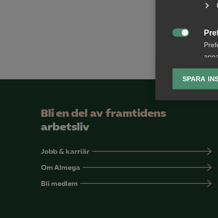
Pre

Pref
anpa
lagr
SPARA IN
Ana

Anal
Bli en del av framtidens
info
arbetsliv
Jobb & karriär
Om Almega
Mar
Bli medlem

Mark
visa