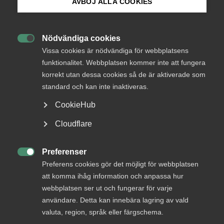
tillväxt.
AVBÖJ ALLA COOKIES
Bli medlem
Rätt förutsättningar för jobb och
Nödvändiga cookies
tillväxt

Logga in på Arbetsgivarguiden
Vissa cookies är nödvändiga för webbplatsens
funktionalitet. Webbplatsen kommer inte att fungera
Kollektivavtal är ett avtal mellan fack­förbund och
korrekt utan dessa cookies så de är aktiverade som
Sök på almega.se
arbetsgivar­organisation som reglerar löner
standard och kan inte inaktiveras.
och andra anställningsvillkor för arbetstagare. Det är
frivilligt för företag att teckna kollektivavtal.
CookieHub
En fackförening kan dock vidta stridsåtgärder såsom
Press
Cloudflare
strejk eller blockad för att få kollektivavtal. Därför är
In English
inte frivilligheten alltid reell. Saknas kollektivavtal gäller i
stället lagens regler. Fack och arbetsgivare som är bundna
Cookie-inställningar
Preferenser
av kollektivavtal omfattas av fredsplikt
.
Det innebär att

Preferens cookies gör det möjligt för webbplatsen
parterna inte får vidta eller delta i stridsåtgärder under
att komma ihåg information och anpassa hur
avtalsperioden.
webbplatsen ser ut och fungerar för varje
användare. Detta kan innebära lagring av vald
Almegas målsättning är att företag med kollektivavtal ska
valuta, region, språk eller färgschema.
kunna vara mer konkurrenskraftiga än företag utan