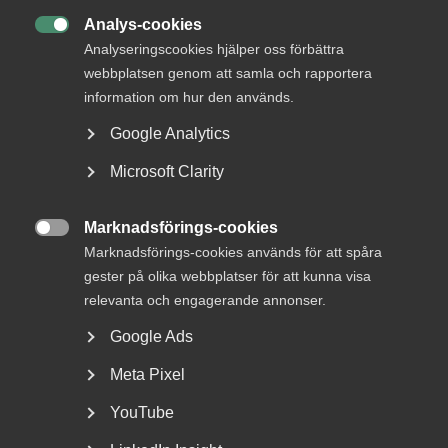
kollektivavtal. Det ger rätt förutsättningar för att skapa
jobb och tillväxt.
Analys-cookies

Analyseringscookies hjälper oss förbättra
Därför vill vi att:
webbplatsen genom att samla och rapportera
information om hur den används.
Kollektivavtalen ska möjliggöra för chef och anställd
att komma överens om fler villkor i anställningsavtal,
Google Analytics
Kollektivavtalen ska innehålla mer flexibla
Microsoft Clarity
arbetstidsregler, ersättningsregler och regler för
anställningsformer och
Marknadsförings-cookies

Lönen ska bestämmas utifrån medarbetarens
Marknadsförings-cookies används för att spåra
prestation och utifrån varje företags
gester på olika webbplatser för att kunna visa
förutsättningar.
relevanta och engagerande annonser.
Google Ads
Du hittar ditt kollektivavtal i
Arbetsgivarguiden
där du
som medlem direkt få tillgång till alla avtalstexter som
Meta Pixel
berör just ditt företag.
YouTube
Vårt närings­politiska arbete