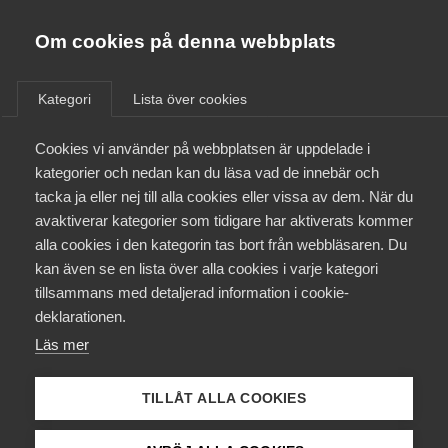
Almega
Förbund
Om cookies på denna webbplats
Almega Tjänste­förbunden
/
Näringspolitik
/
Framtidens kollektivavtal
Om Almega
Kategori
Lista över cookies
Almega Tjänste­företagen
Framtidens
Aktuellt
Cookies vi använder på webbplatsen är uppdelade i
Almega Utbildning
kategorier och nedan kan du läsa vad de innebär och
kollektivavtal
Innovations­företagen
tacka ja eller nej till alla cookies eller vissa av dem. När du
Medlemskapet
avaktiverar kategorier som tidigare har aktiverats kommer
Kompetens­företagen
alla cookies i den kategorin tas bort från webbläsaren. Du
Mina sidor
kan även se en lista över alla cookies i varje kategori
Medie­företagen
Så tycker Almega
tillsammans med detaljerad information i cookie-
Kontakt
Säkerhets­företagen
deklarationen.
Läs mer
Tåg­företagen
Almegas målsättning är att företag med
Kurser & utbildningar
kollektivavtal ska kunna vara mer
Vård­företagarna
TILLÅT ALLA COOKIES
konkurrenskraftiga än företag utan kollektivavtal.
Påverkansarbete
Det ger rätt förutsättningar för att skapa jobb och