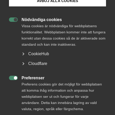
mångfald och kvalitetskonkurrens.
AVBÖJ ALLA COOKIES
Bli medlem
Kommuner och regioner skapar idag sina egna LOV-
Nödvändiga cookies
system. Systemen ser därför olika ut beroende på vilken

Logga in på Arbetsgivarguiden
kommun du tillhör.
Vissa cookies är nödvändiga för webbplatsens
funktionalitet. Webbplatsen kommer inte att fungera
Dagens LOV-system behöver vårdas och utvecklas för att
korrekt utan dessa cookies så de är aktiverade som
Sök på almega.se
värna valfriheten samtidigt som god kvalitet säkras i
standard och kan inte inaktiveras.
verksamheterna.
CookieHub
Vi vill
Press
Cloudflare
In English
Att företagen ska få betalt för sitt utförda arbete.
Cookie-inställningar
Preferenser

Att privata och offentliga utförare likabehandlas i
Preferens cookies gör det möjligt för webbplatsen
LOV-systemen.
att komma ihåg information och anpassa hur
webbplatsen ser ut och fungerar för varje
Att LOV-system finns i hela landet och inom flera
användare. Detta kan innebära lagring av vald
tjänsteområden, för ökad mångfald och valfrihet.
valuta, region, språk eller färgschema.