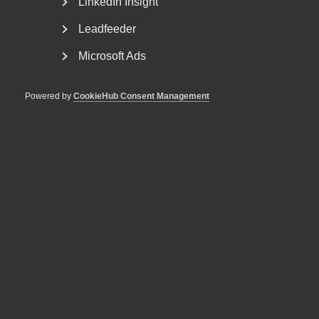
LinkedIn Insight
Rådgivning, hjälp och
kontakt
Leadfeeder
Microsoft Ads
Rådgivning och hjälp
Mina sidor
Powered by
CookieHub Consent Management
Kontakta Almega
Arbetsgivarguiden
hjälper dig att göra rätt
Logga in
Bli medlem