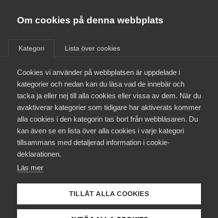
Almega
Förbund
Om cookies på denna webbplats
Almega Tjänste­förbunden
/
Arbetsgivarfrågor
/
Lagen om valfrihetssystem
Om Almega
(LOV)
Kategori
Lista över cookies
Almega Tjänste­företagen
Aktuellt
Cookies vi använder på webbplatsen är uppdelade i
Almega Utbildning
Lagen om
kategorier och nedan kan du läsa vad de innebär och
Innovations­företagen
valfrihetssystem
tacka ja eller nej till alla cookies eller vissa av dem. När du
Medlemskapet
avaktiverar kategorier som tidigare har aktiverats kommer
Kompetens­företagen
(LOV)
alla cookies i den kategorin tas bort från webbläsaren. Du
Mina sidor
kan även se en lista över alla cookies i varje kategori
Medie­företagen
tillsammans med detaljerad information i cookie-
Kontakt
Säkerhets­företagen
deklarationen.
Läs mer
Tåg­företagen
Lagen om valfrihetssystem (LOV) har gett brukare
Kurser & utbildningar
möjligheten att själva kunna välja utförare inom
Vård­företagarna
vård, omsorg och arbetsmarknadstjänster. LOV har
TILLÅT ALLA COOKIES
Påverkansarbete
skapat viktiga förutsättningar för valfrihet,