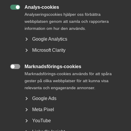
Remissyttrande Idéburen välfärd
Analys-cookies

Analyseringscookies hjälper oss förbättra
webbplatsen genom att samla och rapportera
Missuppfattningar om LOV
information om hur den används.
Google Analytics
Vårt närings­politiska arbete
Microsoft Clarity
Marknadsförings-cookies

Marknadsförings-cookies används för att spåra
Bli en del av framtidens
gester på olika webbplatser för att kunna visa
arbetsliv
relevanta och engagerande annonser.
Google Ads
Jobb & karriär
Om Almega
Meta Pixel
Bli medlem
YouTube