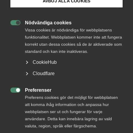
AVBÖJ ALLA COOKIES
Bli medlem
What are the fundamental principles of Swedish
Nödvändiga cookies
labour law and of what importance is the collective

Logga in på Arbetsgivarguiden
Vissa cookies är nödvändiga för webbplatsens
bargaining agreement? We aim at explaining some
funktionalitet. Webbplatsen kommer inte att fungera
of the questions raised by foreign representatives
korrekt utan dessa cookies så de är aktiverade som
Sök på almega.se
regarding labour relations.
standard och kan inte inaktiveras.
CookieHub
The Swedish system is a part of the Nordic labour relations
Press
model. Although the Nordic countries have a lot in common,
Cloudflare
there are some distinctive features for Sweden. On this
In English
page we present an outline of the main characteristics of
Cookie-inställningar
Preferenser
the Swedish system. On our website you may also find a

Preferens cookies gör det möjligt för webbplatsen
short presentation of some of the most fundamental laws
and regulations, regarding both labour and employment
att komma ihåg information och anpassa hur
law. We also include a presentation and explanation to the
webbplatsen ser ut och fungerar för varje
Confederation of Swedish Enterprise and, of course,
användare. Detta kan innebära lagring av vald
Almega. You may also find a useful redundancy checklist.
valuta, region, språk eller färgschema.