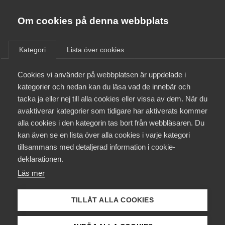
Almega
Förbund
Om cookies på denna webbplats
Almega Tjänste­förbunden
/
In English
/
The System of Labour Law and Collective
Om Almega
Bargaining Agreements in Sweden
Kategori
Lista över cookies
Almega Tjänste­företagen
Aktuellt
Cookies vi använder på webbplatsen är uppdelade i
Almega Utbildning
The System of Labour
kategorier och nedan kan du läsa vad de innebär och
Innovations­företagen
tacka ja eller nej till alla cookies eller vissa av dem. När du
Law and Collective
Medlemskapet
avaktiverar kategorier som tidigare har aktiverats kommer
Kompetens­företagen
Bargaining
alla cookies i den kategorin tas bort från webbläsaren. Du
Mina sidor
kan även se en lista över alla cookies i varje kategori
Medie­företagen
Agreements in
tillsammans med detaljerad information i cookie-
Kontakt
Säkerhets­företagen
deklarationen.
Sweden
Läs mer
Tåg­företagen
Kurser & utbildningar
Vård­företagarna
TILLÅT ALLA COOKIES
Påverkansarbete