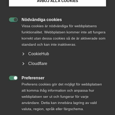
AVBÖJ ALLA COOKIES
Bli medlem
I Almegapodden avsnitt 31 pratar vi om beredskap
Nödvändiga cookies
för kris eller krig. Vad behöver företag ha koll på,

Logga in på Arbetsgivarguiden
Vissa cookies är nödvändiga för webbplatsens
och hur skapar man en robust verksamhet som är
funktionalitet. Webbplatsen kommer inte att fungera
förberedd på kris, utan att bygga en organisation
korrekt utan dessa cookies så de är aktiverade som
Sök på almega.se
som i sig inte är bärkraftig i den vanliga vardagen?
standard och kan inte inaktiveras.
Arbetsgivarfrågor
4 juni
Podcast
CookieHub
Press
Cloudflare
In English
MER OM ARBETSGIVARFRÅGOR
Cookie-inställningar
Preferenser

Preferens cookies gör det möjligt för webbplatsen
att komma ihåg information och anpassa hur
29 juli
webbplatsen ser ut och fungerar för varje
”Fackens arbetstidskrav hotar jobb,
användare. Detta kan innebära lagring av vald
välfärd och den svenska modellen”
valuta, region, språk eller färgschema.