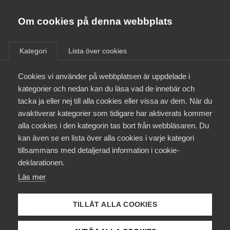
Almega
Förbund
Om cookies på denna webbplats
Almega Tjänste­förbunden
/
Aktuellt
/
Podcast
/
Om Almega
Kategori
Lista över cookies
Almega Tjänste­företagen
Aktuellt
Cookies vi använder på webbplatsen är uppdelade i
Almega Utbildning
kategorier och nedan kan du läsa vad de innebär och
Innovations­företagen
tacka ja eller nej till alla cookies eller vissa av dem. När du
Medlemskapet
avaktiverar kategorier som tidigare har aktiverats kommer
Kompetens­företagen
alla cookies i den kategorin tas bort från webbläsaren. Du
Mina sidor
kan även se en lista över alla cookies i varje kategori
Medie­företagen
tillsammans med detaljerad information i cookie-
Kontakt
Säkerhets­företagen
deklarationen.
Läs mer
Tåg­företagen
Kurser & utbildningar
Vård­företagarna
TILLÅT ALLA COOKIES
Lyssna om beredskap för kris
Påverkansarbete
eller krig för tjänste­företag