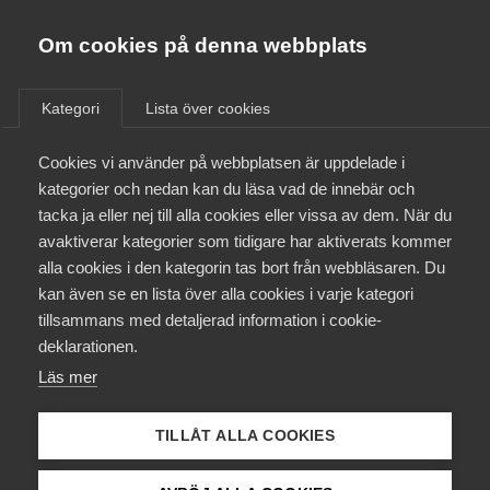
Almega
Förbund
Om cookies på denna webbplats
Almega Tjänste­förbunden
/
Aktuellt
/
Debattartiklar
/
Om Almega
Kategori
Lista över cookies
Almega Tjänste­företagen
Aktuellt
Cookies vi använder på webbplatsen är uppdelade i
Almega Utbildning
kategorier och nedan kan du läsa vad de innebär och
Innovations­företagen
tacka ja eller nej till alla cookies eller vissa av dem. När du
Medlemskapet
avaktiverar kategorier som tidigare har aktiverats kommer
Kompetens­företagen
alla cookies i den kategorin tas bort från webbläsaren. Du
Mina sidor
kan även se en lista över alla cookies i varje kategori
Medie­företagen
tillsammans med detaljerad information i cookie-
Kontakt
Säkerhets­företagen
deklarationen.
Läs mer
Tåg­företagen
Kurser & utbildningar
Vård­företagarna
TILLÅT ALLA COOKIES
Debatt: ”Vi behöver fler
Påverkansarbete
arbetade timmar – inte färre”