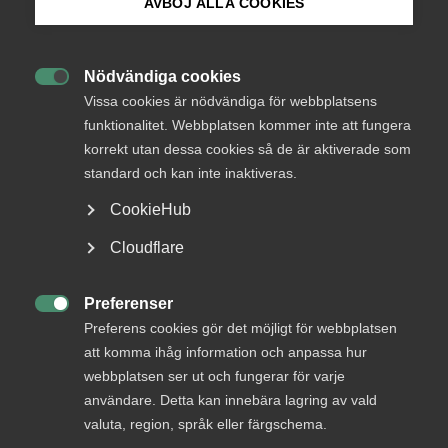
AVBÖJ ALLA COOKIES
Bli medlem
”Vill LO verkligen ta ansvar för välfärden handlar
Nödvändiga cookies
det om att stärka produktiviteten – inte minska

Logga in på Arbetsgivarguiden
Vissa cookies är nödvändiga för webbplatsens
arbetstiden för alla. Det är så vi skapar
funktionalitet. Webbplatsen kommer inte att fungera
förutsättningar för ett hållbart arbetsliv”, skriver
korrekt utan dessa cookies så de är aktiverade som
Sök på almega.se
Maria Möller, arbetsgivarpolitisk chef och Jonas
standard och kan inte inaktiveras.
Stenmo, chefsjurist på Almega i en replik på Veli-
Pekka Säikkäläs debattartikel i Arbetet.
CookieHub
Press
Cloudflare
Arbetsmarknad
12 november 2025
Debattartiklar
In English
Cookie-inställningar
Preferenser

Preferens cookies gör det möjligt för webbplatsen
MER OM ARBETSMARKNAD
att komma ihåg information och anpassa hur
webbplatsen ser ut och fungerar för varje
användare. Detta kan innebära lagring av vald
22 maj
valuta, region, språk eller färgschema.
Almega: Undantagen från lönegolvet