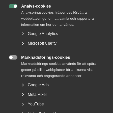
räcker inte
Analys-cookies

Analyseringscookies hjälper oss förbättra
webbplatsen genom att samla och rapportera
information om hur den används.
Google Analytics
”Arbetstidsförkortning är inte så enkelt som LO vill får
det att låta” (arbetet.se)
Microsoft Clarity
LO:s avtalssekreterare
Veli-Pekka Säikkälä
får det att
Marknadsförings-cookies
låta enkelt: arbetstidsförkortning är nödvändig och

Marknadsförings-cookies används för att spåra
kostnaderna hanterbara. Men verkligheten är allt annat än
gester på olika webbplatser för att kunna visa
enkel. Att sänka arbetstiden till 35 timmar innebär ett
relevanta och engagerande annonser.
produktionsbortfall på 509 miljarder kronor per år –
motsvarande åtta procent av BNP. Som jämförelse kostar
Google Ads
samtliga långtidssjukskrivningar omkring 71 miljarder
kronor. LO:s reform är alltså sju gånger dyrare – varje år. De
Meta Pixel
resterande 438 miljarderna måste kompenseras genom
YouTube
ökad effektivitet. Ingen kan på allvar tro att det är
realistiskt.