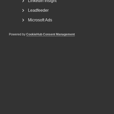
LinkedIn Insight
Jens Engström, näringspolitisk export på Almega
Serviceföretagen
Leadfeeder
Kristine Nilsson Wieslander, förbundsjurist på
Innovationsföretagen
Microsoft Ads
Maria Bergström, anbudschef på Humana
Anders Jonsson, bid manager på Avarn Security
Powered by
CookieHub Consent Management
Tack till alla medverkande för givande samtal!