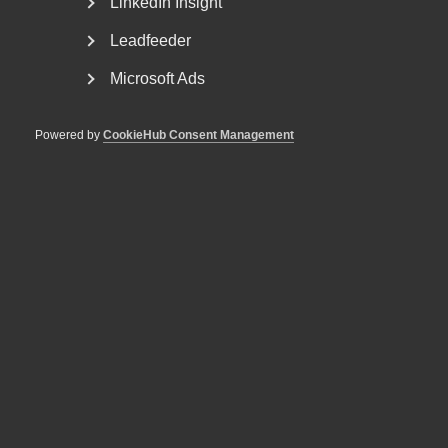
LinkedIn Insight
Leadfeeder
Microsoft Ads
Powered by
CookieHub Consent Management
Premiär för kampanjen
Välfärden bortom rubrikerna
Berättelser från verksamheterna Välfärden bortom
rubrikerna är en kampanj från Almega som lyfter fram...