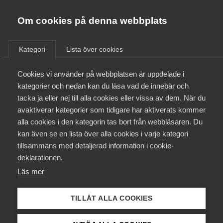
Almega
Förbund
Om cookies på denna webbplats
Almega Tjänste­förbunden
/
Aktuellt
/
Medlemsnyheter
/
Om Almega
Kategori
Lista över cookies
Almega Tjänste­företagen
Aktuellt
Cookies vi använder på webbplatsen är uppdelade i
Almega Utbildning
Kommunal varslar om strejk
kategorier och nedan kan du läsa vad de innebär och
mot Almega Vård­företagarna
Innovations­företagen
tacka ja eller nej till alla cookies eller vissa av dem. När du
Medlemskapet
avaktiverar kategorier som tidigare har aktiverats kommer
Kompetens­företagen
alla cookies i den kategorin tas bort från webbläsaren. Du
Vårdföretagarna har mottagit varsel om konflikt.
Mina sidor
kan även se en lista över alla cookies i varje kategori
Medie­företagen
Varslet gäller ett antal utpekade medlemsföretag
tillsammans med detaljerad information i cookie-
och en eventuell konflikt träder i kraft 16/6 kl.
Kontakt
Säkerhets­företagen
deklarationen.
07:00. Berörda medlemsföretag kommer att
Läs mer
Tåg­företagen
kontaktas separat.
Kurser & utbildningar
Vård­företagarna
TILLÅT ALLA COOKIES
Okategoriserade
4 juni 2025
Medlemsnyheter
Påverkansarbete