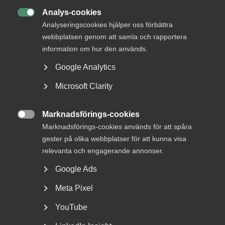
Analys-cookies
DU KANSKE OCKSÅ ÄR INTRESSERAD AV

Analyseringscookies hjälper oss förbättra
DETTA?
webbplatsen genom att samla och rapportera
information om hur den används.
Google Analytics
Microsoft Clarity
Marknadsförings-cookies

Marknadsförings-cookies används för att spåra
gester på olika webbplatser för att kunna visa
Varsel om blockad ansågs
relevanta och engagerande annonser.
tillräckligt tydligt – inget brott
Google Ads
mot 45 § MBL
Meta Pixel
AD 2026 nr 32 En arbetstagarorganisation varslade en
YouTube
arbetsgivarorganisation om en stridsåtgärd
(sympatiåtgärd)...