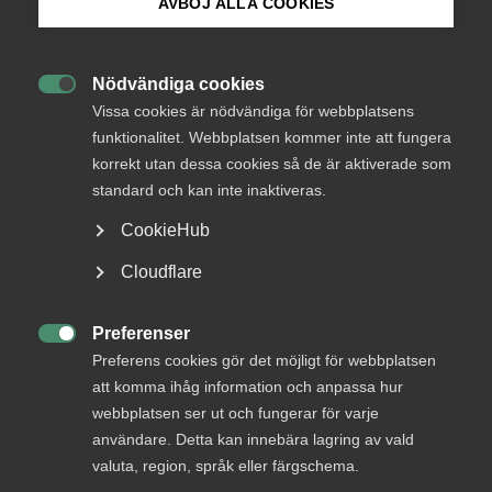
AVBÖJ ALLA COOKIES
Bli medlem
Nödvändiga cookies

Logga in på Arbetsgivarguiden
Vissa cookies är nödvändiga för webbplatsens
Endast tillgänglig för
funktionalitet. Webbplatsen kommer inte att fungera
medlemmar
korrekt utan dessa cookies så de är aktiverade som
Sök på almega.se
standard och kan inte inaktiveras.
CookieHub
Logga in
Press
Cloudflare
In English
Cookie-inställningar
Preferenser
Bli medlem

Preferens cookies gör det möjligt för webbplatsen
att komma ihåg information och anpassa hur
webbplatsen ser ut och fungerar för varje
användare. Detta kan innebära lagring av vald
valuta, region, språk eller färgschema.