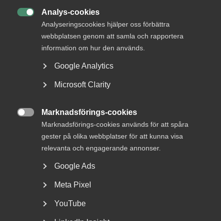
23 juni
Analys-cookies
Bred partsöverenskommelse om

Analyseringscookies hjälper oss förbättra
framtidens kollektivavtal
webbplatsen genom att samla och rapportera
information om hur den används.
Google Analytics
Microsoft Clarity
– Jag måste verkligen haft turen helt på min sida som
lyckades knipa ett så kul och spännande arbete!
Marknadsförings-cookies
Kan du berätta lite om dig själv och din

Marknadsförings-cookies används för att spåra
bakgrund?
gester på olika webbplatser för att kunna visa
relevanta och engagerande annonser.
– Jag blir 38 år i november och är gift. Tillsammans har vi
två barn, men de känns som 5 ibland! Jag började arbeta
Google Ads
med HR och vidareutbildade mig inom arbetsrätt 2015.
Sedan dess har jag nästan uteslutande arbetat med
Meta Pixel
arbetsrätt inom bland annat industri och hamnverksamhet.
YouTube
Vad tycker du kännetecknar kulturen på