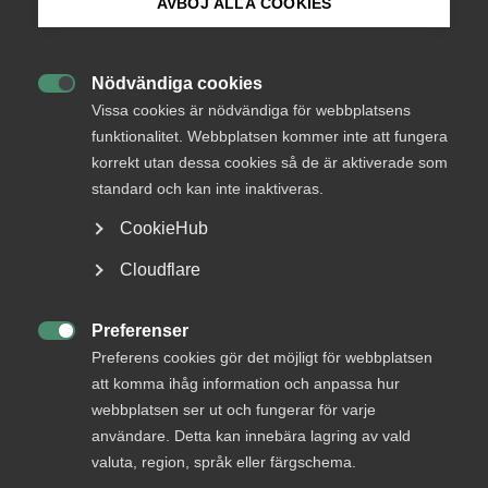
AVBÖJ ALLA COOKIES
Jobb & karriär: Möt
arbetsrättsexperten Natalia
Bli medlem
Björkman Szklarska
Nödvändiga cookies

Logga in på Arbetsgivarguiden
Vissa cookies är nödvändiga för webbplatsens
funktionalitet. Webbplatsen kommer inte att fungera
Natalia Björkman Szklarska är arbetsrättsexpert
korrekt utan dessa cookies så de är aktiverade som
Sök på almega.se
på Almega och arbetar på vårt regionkontor i
standard och kan inte inaktiveras.
Linköping. Hon lockades av att få arbeta brett med
arbetsrättsliga frågor och förhandling – i en
CookieHub
organisation som står upp för arbetsgivare och
Press
Cloudflare
vågar utmana och göra sin röst hörd i tuffa
In English
arbetsmarknadsfrågor.
Cookie-inställningar
Preferenser

Preferens cookies gör det möjligt för webbplatsen
Almega
5 juni 2025
Artiklar
att komma ihåg information och anpassa hur
webbplatsen ser ut och fungerar för varje
MER OM ALMEGA
användare. Detta kan innebära lagring av vald
valuta, region, språk eller färgschema.