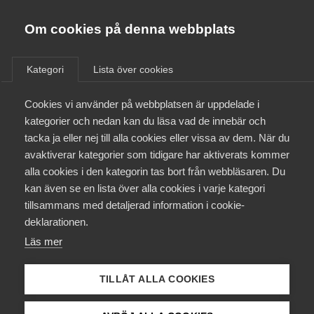
Almega
Förbund
Om cookies på denna webbplats
Almega Tjänste­förbunden
/
Aktuellt
/
Artiklar
/
Om Almega
Kategori
Lista över cookies
Almega Tjänste­företagen
Aktuellt
Cookies vi använder på webbplatsen är uppdelade i
Almega Utbildning
kategorier och nedan kan du läsa vad de innebär och
Innovations­företagen
tacka ja eller nej till alla cookies eller vissa av dem. När du
Medlemskapet
avaktiverar kategorier som tidigare har aktiverats kommer
Kompetens­företagen
alla cookies i den kategorin tas bort från webbläsaren. Du
Mina sidor
kan även se en lista över alla cookies i varje kategori
Medie­företagen
tillsammans med detaljerad information i cookie-
Kontakt
Säkerhets­företagen
deklarationen.
Läs mer
Tåg­företagen
Kurser & utbildningar
Vård­företagarna
TILLÅT ALLA COOKIES
Påverkansarbete