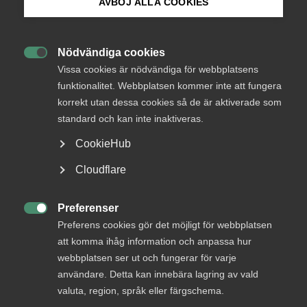
AVBÖJ ALLA COOKIES
Bli medlem
Nödvändiga cookies

Logga in på Arbetsgivarguiden
Vissa cookies är nödvändiga för webbplatsens
funktionalitet. Webbplatsen kommer inte att fungera
Tillåt marknadsföringscookies för att visa den
korrekt utan dessa cookies så de är aktiverade som
Sök på almega.se
inbäddade YouTube-videon
standard och kan inte inaktiveras.
Hantera mina cookie-val
CookieHub
Press
Cloudflare
In English
Cookie-inställningar
Preferenser

Preferens cookies gör det möjligt för webbplatsen
att komma ihåg information och anpassa hur
Föreläsningen spelades in den 15 maj 2025 i
Stockholm.
webbplatsen ser ut och fungerar för varje
användare. Detta kan innebära lagring av vald
valuta, region, språk eller färgschema.
I denna föreläsning analyserar
Richard Baldwin
hur
tjänster formar framtidens globala handel och utveckling.