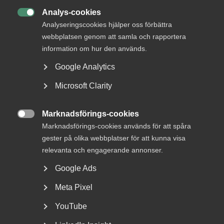
Han argumenterar för att digital teknik, särskilt generativ
Analys-cookies

AI (GenAI), kommer att möjliggöra en ny våg av exportledd
Analyseringscookies hjälper oss förbättra
tillväxt i tjänster från tillväxtekonomier – och därmed
webbplatsen genom att samla och rapportera
omforma både global arbetsfördelning och ekonomisk
information om hur den används.
jämlikhet.
Google Analytics
Almega FutureTech är Almegas plattform för
Microsoft Clarity
kunskapsutbyte om teknik, AI och framtidens arbetsliv i
tjänstesektorn.
Marknadsförings-cookies

Almega FutureTech
Marknadsförings-cookies används för att spåra
gester på olika webbplatser för att kunna visa
relevanta och engagerande annonser.
Google Ads
Publicerad:
21 maj 2025
Meta Pixel
Senast uppdaterad:
3 juni 2025
YouTube