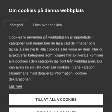
Almega
Förbund
Om cookies på denna webbplats
Almega Tjänste­förbunden
/
Aktuellt
/
Artiklar
/
Om Almega
Kategori
Lista över cookies
Almega Tjänste­företagen
Aktuellt
Cookies vi använder på webbplatsen är uppdelade i
Almega Utbildning
Se föreläsningen:
kategorier och nedan kan du läsa vad de innebär och
Digitalisering i en tid av
Innovations­företagen
tacka ja eller nej till alla cookies eller vissa av dem. När du
Medlemskapet
global oro med professor
avaktiverar kategorier som tidigare har aktiverats kommer
Kompetens­företagen
Richard Baldwin
alla cookies i den kategorin tas bort från webbläsaren. Du
Mina sidor
kan även se en lista över alla cookies i varje kategori
Medie­företagen
tillsammans med detaljerad information i cookie-
Kontakt
Säkerhets­företagen
Richard Baldwin, professor i internationell ekonomi
deklarationen.
vid IMD Business School i Schweiz och grundare av
Läs mer
Tåg­företagen
Kurser & utbildningar
VoxEU, gästade Almega FutureTech – Almegas
Vård­företagarna
nätverk för framtidsfrågor inom tjänsteekonomin.
TILLÅT ALLA COOKIES
Påverkansarbete
AI
21 maj 2025
Artiklar