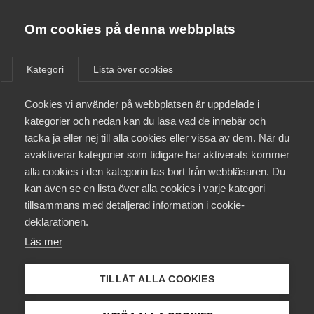
Almega
Förbund
Om cookies på denna webbplats
Almega Tjänste­förbunden
/
Aktuellt
/
Debattartiklar
/
Om Almega
Kategori
Lista över cookies
Almega Tjänste­företagen
Aktuellt
Cookies vi använder på webbplatsen är uppdelade i
Almega Utbildning
”Ökad produktivitet och
kategorier och nedan kan du läsa vad de innebär och
innovationskraft – AI får
Innovations­företagen
tacka ja eller nej till alla cookies eller vissa av dem. När du
Medlemskapet
tjänstesektorn att lyfta”
avaktiverar kategorier som tidigare har aktiverats kommer
Kompetens­företagen
alla cookies i den kategorin tas bort från webbläsaren. Du
Mina sidor
kan även se en lista över alla cookies i varje kategori
Medie­företagen
”Nu krävs politiska beslut för att AI ska bli den
tillsammans med detaljerad information i cookie-
skjuts som svensk tillväxt och sysselsättning
Kontakt
Säkerhets­företagen
deklarationen.
behöver”, skriver Vårdföretagarna,
Läs mer
Tåg­företagen
Innovationsföretagen och Almega i en debattartikel
Kurser & utbildningar
i Dagens Industri.
Vård­företagarna
TILLÅT ALLA COOKIES
Påverkansarbete
AI
Tjänstesektorns betydelse