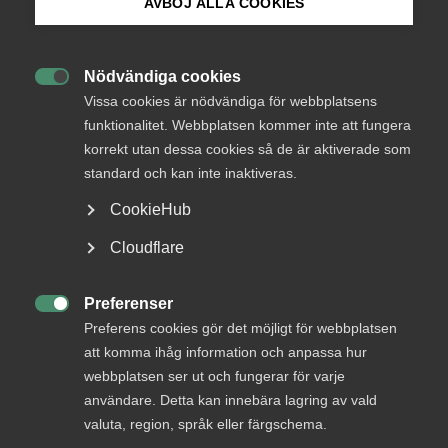
AVBÖJ ALLA COOKIES
17 januari 2025
Debattartiklar
Bli medlem
Nödvändiga cookies

Logga in på Arbetsgivarguiden
Vissa cookies är nödvändiga för webbplatsens
”Generativ AI – omtalad och omskriven. Med all rätta. Även
funktionalitet. Webbplatsen kommer inte att fungera
om utvecklingen fortfarande är i sin linda har AI, efter
korrekt utan dessa cookies så de är aktiverade som
Sök på almega.se
ChatGPT:s introduktion för drygt två år sedan, förändrat
standard och kan inte inaktiveras.
vårt arbetsliv. Utvecklingen har också väckt en rad
frågeställningar rörande framtidens arbetsmarknad. För
CookieHub
tjänstesektorn – Sveriges tillväxtmotor – kan AI skapa
Press
ökad produktivitet, värdefulla innovationer och nya jobb”.
Cloudflare
In English
Det skriver
Antje Dedering
, förbundsdirektör,
Cookie-inställningar
Preferenser
Vårdföretagarna,
Fredrik Östbom
, näringspolitisk chef,

Preferens cookies gör det möjligt för webbplatsen
Almega,
Joakim Bourelius,
näringspolitisk chef,
att komma ihåg information och anpassa hur
Innovationsföretagen och
Patrick Joyce,
chefekonom,
webbplatsen ser ut och fungerar för varje
Almega
i en debattartikel i Dagens Industri
.
användare. Detta kan innebära lagring av vald
Politiska reformer krävs
valuta, region, språk eller färgschema.