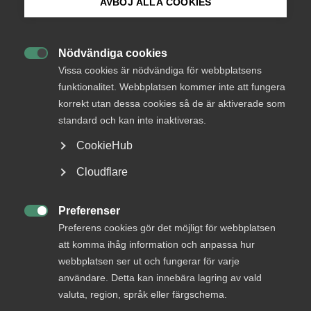
AVBÖJ ALLA COOKIES
Bli medlem
Nödvändiga cookies

Logga in på Arbetsgivarguiden
Vissa cookies är nödvändiga för webbplatsens
funktionalitet. Webbplatsen kommer inte att fungera
korrekt utan dessa cookies så de är aktiverade som
Sök på almega.se
standard och kan inte inaktiveras.
Hur fungerar avtalsrörelsen? I denna snabbkurs berättar
CookieHub
Almegas arbetsrättsexpert Malin Ledin mer djupgående
Press
kring hur arbetet hos arbetsgivarorganisationer och
Cloudflare
fackliga organisationer pågår under avtalsrörelsen.
In English
Cookie-inställningar
Preferenser
Läs mer om avtalsrörelsen

Preferens cookies gör det möjligt för webbplatsen
att komma ihåg information och anpassa hur
webbplatsen ser ut och fungerar för varje
användare. Detta kan innebära lagring av vald
valuta, region, språk eller färgschema.
Publicerad:
1 december 2024