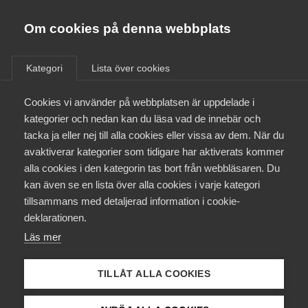
Almega
Förbund
Om cookies på denna webbplats
Almega Tjänste­förbunden
/
Aktuellt
/
Nyheter
/
Om Almega
Kategori
Lista över cookies
Almega Tjänste­företagen
Aktuellt
Cookies vi använder på webbplatsen är uppdelade i
Almega Utbildning
Snabbkurs: Avtalsrörelsen
kategorier och nedan kan du läsa vad de innebär och
Innovations­företagen
tacka ja eller nej till alla cookies eller vissa av dem. När du
Medlemskapet
avaktiverar kategorier som tidigare har aktiverats kommer
Arbetsgivarfrågor
Avtalsrörelse
Kompetens­företagen
alla cookies i den kategorin tas bort från webbläsaren. Du
Mina sidor
1 december 2024
Nyheter
kan även se en lista över alla cookies i varje kategori
Medie­företagen
tillsammans med detaljerad information i cookie-
Kontakt
Säkerhets­företagen
deklarationen.
Läs mer
Tåg­företagen
Kurser & utbildningar
Vård­företagarna
Tillåt marknadsföringscookies för att visa den
TILLÅT ALLA COOKIES
Påverkansarbete
inbäddade YouTube-videon
Hantera mina cookie-val