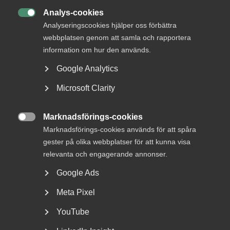
Senast uppdaterad:
27 januari 2025
Analys-cookies

Analyseringscookies hjälper oss förbättra
webbplatsen genom att samla och rapportera
information om hur den används.
MER OM ARBETSGIVARFRÅGOR
Google Analytics
3 augusti
Artiklar
Microsoft Clarity
Höststart i arbetsmiljö­arbetet –
skapa struktur, energi och
Marknadsförings-cookies

riktning
Marknadsförings-cookies används för att spåra
gester på olika webbplatser för att kunna visa
relevanta och engagerande annonser.
Google Ads
29 juli
Debattartiklar
Meta Pixel
”Fackens arbetstidskrav hotar
jobb, välfärd och den svenska
YouTube
modellen”