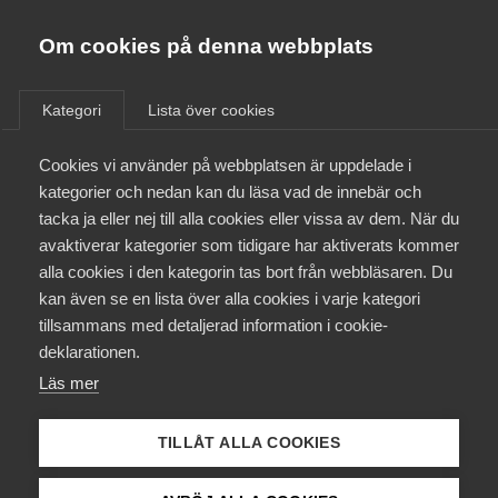
Almega
Förbund
Om cookies på denna webbplats
Almega Tjänste­förbunden
/
Aktuellt
/
Arbetsgivarnytt
/
Om Almega
Kategori
Lista över cookies
Almega Tjänste­företagen
Aktuellt
Cookies vi använder på webbplatsen är uppdelade i
Almega Utbildning
Arbetstiden år 2025
kategorier och nedan kan du läsa vad de innebär och
Innovations­företagen
tacka ja eller nej till alla cookies eller vissa av dem. När du
Medlemskapet
Enligt Innovationsavtalet är den ordinarie
avaktiverar kategorier som tidigare har aktiverats kommer
Kompetens­företagen
alla cookies i den kategorin tas bort från webbläsaren. Du
arbetstiden för heltidsanställda 40 timmar per
Mina sidor
kan även se en lista över alla cookies i varje kategori
Medie­företagen
helgfri vecka. Här ser ni den faktiska ordinarie
tillsammans med detaljerad information i cookie-
arbetstiden som gäller enligt kollektivavtalet
Kontakt
Säkerhets­företagen
deklarationen.
för åren 2025 till 2027.
Läs mer
Tåg­företagen
Kurser & utbildningar
Arbetstid
10 december 2024
Arbetsgivarnytt
Vård­företagarna
TILLÅT ALLA COOKIES
Påverkansarbete