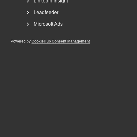
LinkedIn Insight
Leadfeeder
29 oktober 2025
Debattartiklar
Microsoft Ads
”LO:s arbetstidsförkortning vore
förödande”
Powered by
CookieHub Consent Management
DU KANSKE OCKSÅ ÄR INTRESSERAD AV
DETTA?