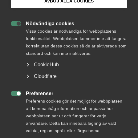
AVBÖJ ALLA COOKIES
Bli medlem
Nödvändiga cookies
Endast tillgänglig för

Logga in på Arbetsgivarguiden
Vissa cookies är nödvändiga för webbplatsens
medlemmar
funktionalitet. Webbplatsen kommer inte att fungera
korrekt utan dessa cookies så de är aktiverade som
Sök på almega.se
standard och kan inte inaktiveras.
Logga in
CookieHub
Press
Cloudflare
In English
Bli medlem
Cookie-inställningar
Preferenser

Preferens cookies gör det möjligt för webbplatsen
att komma ihåg information och anpassa hur
webbplatsen ser ut och fungerar för varje
användare. Detta kan innebära lagring av vald
valuta, region, språk eller färgschema.