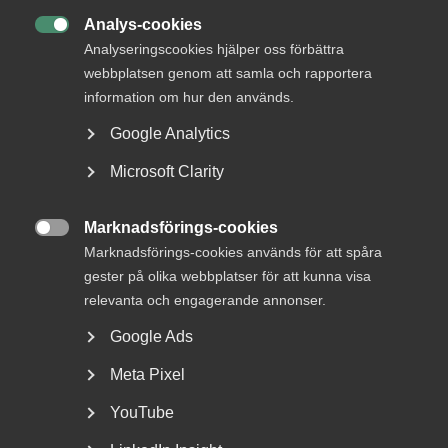
MER OM ARBETSTID
Analys-cookies

29 juli
Debattartiklar
Analyseringscookies hjälper oss förbättra
webbplatsen genom att samla och rapportera
”Fackens arbetstidskrav hotar
information om hur den används.
jobb, välfärd och den svenska
Google Analytics
modellen”
Microsoft Clarity
Marknadsförings-cookies
27 maj
Artiklar

Marknadsförings-cookies används för att spåra
National­dagen på en lördag kan
gester på olika webbplatser för att kunna visa
ge annan ledig dag
relevanta och engagerande annonser.
Google Ads
Meta Pixel
5 maj
Artiklar
YouTube
7 svar om arbetstidsförkortning