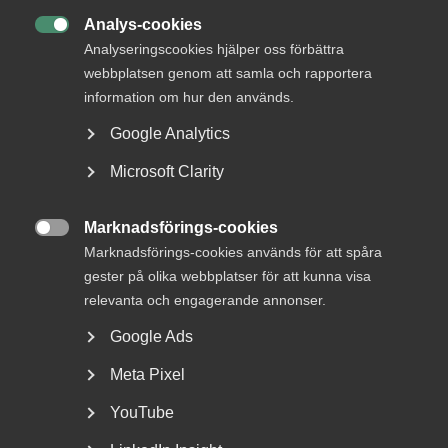
Analys-cookies

Analyseringscookies hjälper oss förbättra
webbplatsen genom att samla och rapportera
information om hur den används.
Google Analytics
Microsoft Clarity
Arbetsrätt
27 maj
Artiklar
Marknadsförings-cookies

National­dagen på en lördag kan
Marknadsförings-cookies används för att spåra
ge annan ledig dag
gester på olika webbplatser för att kunna visa
relevanta och engagerande annonser.
År 2026 och 2027 infaller nationaldagen på helgen. Om
Google Ads
ditt företag har kollektivavtal kan det innebära att de
anställda får en annan dag ledig istället. Gabriella Forssell,
Meta Pixel
arbetsrättsjurist på Almega, förklarar hur det fungerar.
YouTube