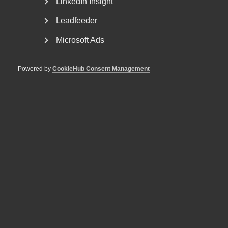
LinkedIn Insight
Leadfeeder
Microsoft Ads
Powered by
CookieHub Consent Management
arbetstidsförkortning
5 maj
Artiklar
7 svar om arbetstidsförkortning
Frågan om arbetstid är komplex och kräver nyanserade
lösningar, inte generella lagkrav. Här är några vanliga