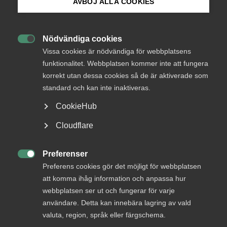
AVBÖJ ALLA COOKIES
Bli medlem
arbetstidsförkortning
29 juli
Debattartiklar
Nödvändiga cookies

Logga in på Arbetsgivarguiden
”Fackens arbetstidskrav hotar
Vissa cookies är nödvändiga för webbplatsens
funktionalitet. Webbplatsen kommer inte att fungera
jobb, välfärd och den svenska
korrekt utan dessa cookies så de är aktiverade som
Sök på almega.se
modellen”
standard och kan inte inaktiveras.
”Fackens syn på arbetstidsförkortning bygger på en
CookieHub
orealistisk idé om vad ekonomin klarar av”, skriver Ann
Press
Cloudflare
Öberg, vd, Almega och Maria Möller, arbetsgivarpolitisk
chef, Almega på SvD Debatt.
In English
Cookie-inställningar
Preferenser

Preferens cookies gör det möjligt för webbplatsen
att komma ihåg information och anpassa hur
webbplatsen ser ut och fungerar för varje
användare. Detta kan innebära lagring av vald
valuta, region, språk eller färgschema.