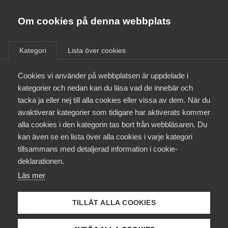
Almega
Förbund
Om cookies på denna webbplats
Almega Tjänste­förbunden
Om Almega
Kategori
Lista över cookies
Arbetstid
Almega Tjänste­företagen
Aktuellt
Cookies vi använder på webbplatsen är uppdelade i
Almega Utbildning
kategorier och nedan kan du läsa vad de innebär och
Innovations­företagen
tacka ja eller nej till alla cookies eller vissa av dem. När du
Medlemskapet
avaktiverar kategorier som tidigare har aktiverats kommer
Kompetens­företagen
alla cookies i den kategorin tas bort från webbläsaren. Du
Mina sidor
kan även se en lista över alla cookies i varje kategori
Medie­företagen
tillsammans med detaljerad information i cookie-
Kontakt
Säkerhets­företagen
deklarationen.
Läs mer
Tåg­företagen
Kurser & utbildningar
Vård­företagarna
TILLÅT ALLA COOKIES
Påverkansarbete