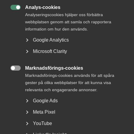
Analys-cookies

Analyseringscookies hjälper oss förbättra
webbplatsen genom att samla och rapportera
information om hur den används.
Nästa års avtalsrörelse är mer omfattande än på länge och
omfattar nästan hela arbetsmarknaden. Sammanlagt ska
Google Analytics
drygt 500 centrala kollektivavtal för mer än 3,4 miljoner
anställda omförhandlas.
Microsoft Clarity
– Vi har ett spännande år framför oss. Almega tecknar
Marknadsförings-cookies
flest kollektivavtal av alla arbetsgivarorganisationer,

Marknadsförings-cookies används för att spåra
omkring 125 stycken. På sina håll tycks vissa tro att det är
klart så snart märket är satt, men det är först då som
gester på olika webbplatser för att kunna visa
Almegas avtalsrörelse börjar på allvar, säger
Stefan
relevanta och engagerande annonser.
Koskinen
, arbetsgivarpolitisk chef på Almega.
Google Ads
Meta Pixel
”Almega tecknar flest
kollektivavtal av alla
YouTube
arbetsgivarorganisationer,