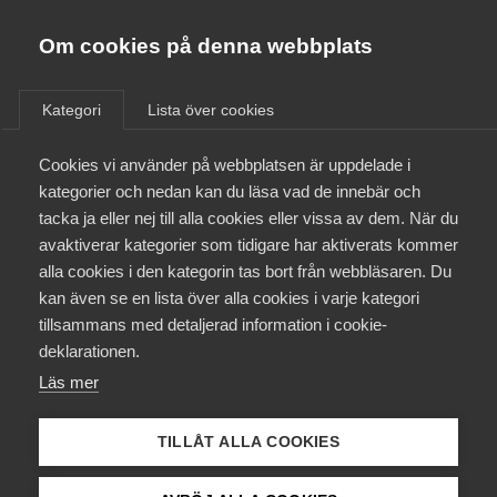
Almega
Förbund
Om cookies på denna webbplats
Almega Tjänste­förbunden
/
Aktuellt
/
Nyheter
/
Om Almega
Kategori
Lista över cookies
Almega Tjänste­företagen
Aktuellt
Cookies vi använder på webbplatsen är uppdelade i
Almega Utbildning
kategorier och nedan kan du läsa vad de innebär och
Innovations­företagen
tacka ja eller nej till alla cookies eller vissa av dem. När du
Medlemskapet
avaktiverar kategorier som tidigare har aktiverats kommer
Kompetens­företagen
alla cookies i den kategorin tas bort från webbläsaren. Du
Mina sidor
kan även se en lista över alla cookies i varje kategori
Medie­företagen
tillsammans med detaljerad information i cookie-
Kontakt
Säkerhets­företagen
deklarationen.
Läs mer
Tåg­företagen
Kurser & utbildningar
Stefan Koskinen, arbetsgivarpolitisk chef på Almega
Vård­företagarna
TILLÅT ALLA COOKIES
Påverkansarbete
Allt är riggat för Almegas