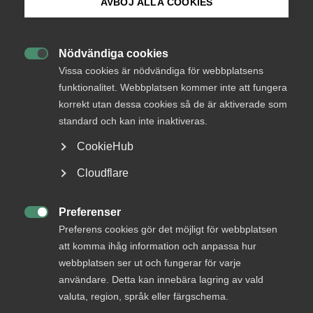
AVBÖJ ALLA COOKIES
avtalsrörelse
Bli medlem
Flest kollektivavtal av alla, 125 stycken, borgar för
Nödvändiga cookies

Logga in på Arbetsgivarguiden
ett intensivt avtalsår för Almega. ”Det blir
Vissa cookies är nödvändiga för webbplatsens
spännande. Nu inväntar vi resultatet av
funktionalitet. Webbplatsen kommer inte att fungera
industriförhandlingarna”, säger Almegas
korrekt utan dessa cookies så de är aktiverade som
Sök på almega.se
standard och kan inte inaktiveras.
arbetsgivarpolitiska chef, Stefan Koskinen.
CookieHub
Avtalsrörelse
Kollektivavtal
Press
Cloudflare
17 december 2024
Nyheter
In English
Cookie-inställningar
Preferenser

Preferens cookies gör det möjligt för webbplatsen
MER OM AVTALSRÖRELSE
att komma ihåg information och anpassa hur
webbplatsen ser ut och fungerar för varje
användare. Detta kan innebära lagring av vald
29 juni
valuta, region, språk eller färgschema.
Med hot som verktyg byggs ingen tillit