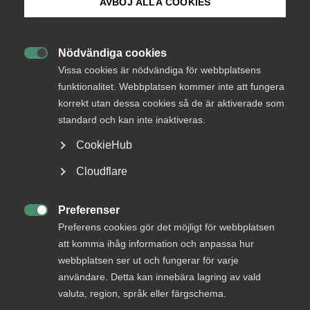
AVBÖJ ALLA COOKIES
Bli medlem
Kan det vara rätt att skicka hem en medarbetare
Nödvändiga cookies
utan lön? Arbetsrättsdomstolen, AD, har

Logga in på Arbetsgivarguiden
Vissa cookies är nödvändiga för webbplatsens
förtydligat sin syn på ett par områden som
funktionalitet. Webbplatsen kommer inte att fungera
påverkar tjänsteföretag. Något som vi diskuterar i
korrekt utan dessa cookies så de är aktiverade som
Sök på almega.se
detta avsnitt av Almegapodden.
standard och kan inte inaktiveras.
Arbetsgivarfrågor
30 oktober 2024
Podcast
CookieHub
Press
Cloudflare
In English
MER OM ARBETSGIVARFRÅGOR
Cookie-inställningar
Preferenser

Preferens cookies gör det möjligt för webbplatsen
att komma ihåg information och anpassa hur
3 augusti
webbplatsen ser ut och fungerar för varje
Höststart i arbetsmiljö­arbetet – skapa
användare. Detta kan innebära lagring av vald
struktur, energi och riktning
valuta, region, språk eller färgschema.