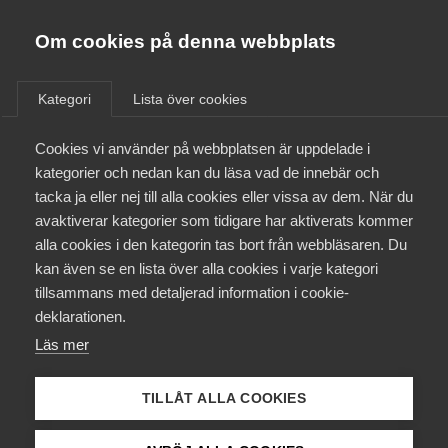
Almega
Förbund
Om cookies på denna webbplats
Almega Tjänste­förbunden
/
Aktuellt
/
Podcast
/
Om Almega
Kategori
Lista över cookies
Almega Tjänste­företagen
Aktuellt
Cookies vi använder på webbplatsen är uppdelade i
Almega Utbildning
kategorier och nedan kan du läsa vad de innebär och
Innovations­företagen
tacka ja eller nej till alla cookies eller vissa av dem. När du
Medlemskapet
avaktiverar kategorier som tidigare har aktiverats kommer
Kompetens­företagen
alla cookies i den kategorin tas bort från webbläsaren. Du
Mina sidor
kan även se en lista över alla cookies i varje kategori
Medie­företagen
tillsammans med detaljerad information i cookie-
Kontakt
Säkerhets­företagen
deklarationen.
Läs mer
Tåg­företagen
Kurser & utbildningar
Vård­företagarna
TILLÅT ALLA COOKIES
AD tar ställning: Hemförlovad
Påverkansarbete
utan lön