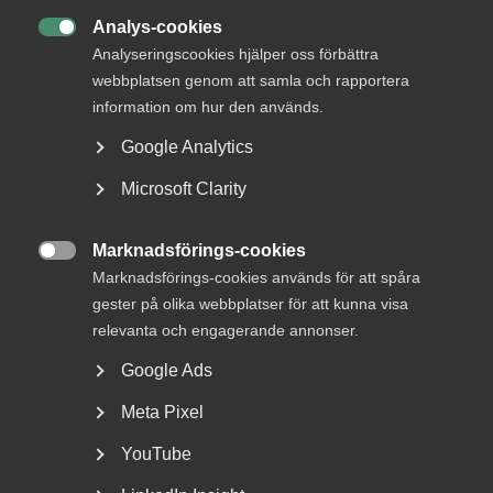
Analys-cookies

Analyseringscookies hjälper oss förbättra
webbplatsen genom att samla och rapportera
Almegas arbetsrättsjurist
Lars Bäckström
och
information om hur den används.
arbetsrättsexpert
Roger Solax
kommenterar domarna
och berättar dessutom hur ett arbetsrättsligt ärende
Google Analytics
hamnar i AD och vilket stöd Almega ger sina medlemmar på
vägen.
Microsoft Clarity
”I princip är Arbetsdomstolens
Marknadsförings-cookies

Marknadsförings-cookies används för att spåra
domar prejudicerande, precis
gester på olika webbplatser för att kunna visa
som Högsta domstolens”
relevanta och engagerande annonser.
Google Ads
Meta Pixel
Intervjuar gör
Ann Hallsenius
, ansvarig kommunikation på
Almega.
YouTube
Lyssna på avsnittet på Spotify: