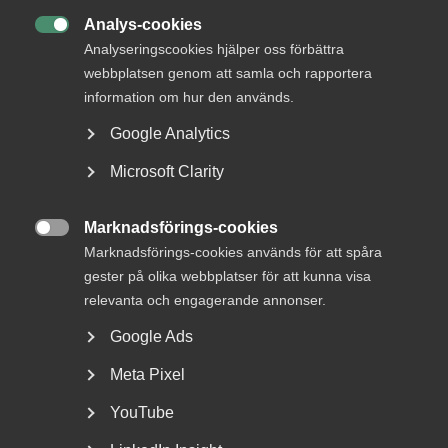
Analys-cookies

Analyseringscookies hjälper oss förbättra
webbplatsen genom att samla och rapportera
information om hur den används.
MER OM ARBETSGIVARFRÅGOR
Google Analytics
3 augusti
Artiklar
Microsoft Clarity
Höststart i arbetsmiljö­arbetet –
Marknadsförings-cookies
skapa struktur, energi och

Marknadsförings-cookies används för att spåra
riktning
gester på olika webbplatser för att kunna visa
relevanta och engagerande annonser.
Google Ads
29 juli
Debattartiklar
Meta Pixel
”Fackens arbetstidskrav hotar
YouTube
jobb, välfärd och den svenska