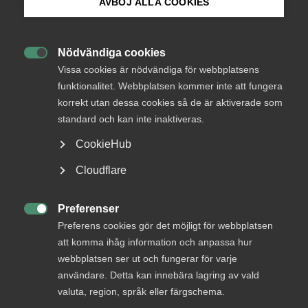
AVBÖJ ALLA COOKIES
Arbetsgivarfrågor
Bli medlem
26 september 2024
Arbetsgivarnytt
Nödvändiga cookies

Logga in på Arbetsgivarguiden
Vissa cookies är nödvändiga för webbplatsens
funktionalitet. Webbplatsen kommer inte att fungera
korrekt utan dessa cookies så de är aktiverade som
Sök på almega.se
standard och kan inte inaktiveras.
Endast tillgänglig för
CookieHub
medlemmar
Press
Cloudflare
In English
Cookie-inställningar
Preferenser

Logga in
Preferens cookies gör det möjligt för webbplatsen
att komma ihåg information och anpassa hur
webbplatsen ser ut och fungerar för varje
användare. Detta kan innebära lagring av vald
Bli medlem
valuta, region, språk eller färgschema.