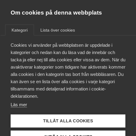
Almega
Förbund
Om cookies på denna webbplats
Almega Tjänste­förbunden
/
Aktuellt
/
Arbetsgivarnytt
/
Om Almega
Kategori
Lista över cookies
Almega Tjänste­företagen
Aktuellt
Cookies vi använder på webbplatsen är uppdelade i
Almega Utbildning
Påminnelse:
kategorier och nedan kan du läsa vad de innebär och
Uthyrningslagens 24-
Innovations­företagen
tacka ja eller nej till alla cookies eller vissa av dem. När du
Medlemskapet
månadersregel
avaktiverar kategorier som tidigare har aktiverats kommer
Kompetens­företagen
alla cookies i den kategorin tas bort från webbläsaren. Du
Mina sidor
kan även se en lista över alla cookies i varje kategori
Medie­företagen
PÅMINNELSE:
tillsammans med detaljerad information i cookie-
Kontakt
Säkerhets­företagen
deklarationen.
En ny regel i uthyrningslagen aktualiseras den 1
Läs mer
Tåg­företagen
oktober 2024. Uthyrningslagen berör kundföretag
Kurser & utbildningar
och arbetstagare som är anställda i
Vård­företagarna
bemanningsföretag i syfte att hyras ut för arbete
TILLÅT ALLA COOKIES
Påverkansarbete
under kundföretagets kontroll och ledning.