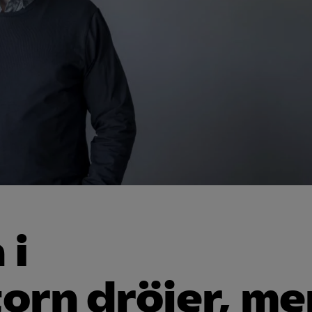
 i
orn dröjer, me