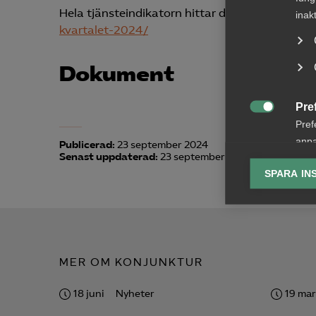
Hela tjänsteindikatorn hittar du här:
https://w
inak
kvartalet-2024/
Dokument
Pre

Pref
anpa
Publicerad:
23 september 2024
Senast uppdaterad:
23 september 2024
lagr
SPARA IN
Ana

Anal
info
MER OM KONJUNKTUR
18 juni
Nyheter
19 mar