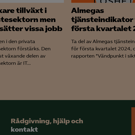
are tillväxt i
Almegas
stesektorn men
tjänsteindikator 
sätter vissa jobb
första kvartalet
en i den privata
Ta del av Almegas tjänstei
sektorn förstärks. Den
för första kvartalet 2024, 
t växande delen av
rapporten "Vändpunkt i sikte
ektorn är IT...
Rådgivning, hjälp och
kontakt