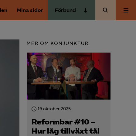
den
Mina sidor
Förbund
Almega Tjänste­förbunden
Om Almega
Almega Tjänste­företagen
MER OM KONJUNKTUR
Almega Utbildning
Aktuellt
Innovations­företagen
Kompetens­företagen
Medlemskapet
Medie­företagen
Säkerhets­företagen
Mina sidor
Tåg­företagen
16 oktober 2025
Kontakt
Vård­företagarna
Reformbar #10 –
Hur låg tillväxt tål