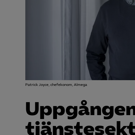
Patrick Joyce, chefekonom, Almega
Uppgången
tjänstesekt