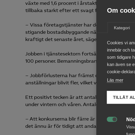
växte med 1,6 procent i årstakt andra kvartal
Om cooki
tillbaka starkt efter ett svagt fjolår.
– Vissa företagstjänster har dock problem. Eft
Kategori
stigande bostadsbyggande nästa år kan inneb
kraftigt det senaste året, säger Patrick Joyce.
Cookies vi an
innebär och tac
Jobben i tjänstesektorn fortsätter att bli färr
som tidigare h
100 personer. Bemanningsbranschen har drabbat
kan även se en
cookie-deklara
– Jobbförlusterna har främst drabbat persone
Läs mer
anställningar blivit fler, vilket visar att företa
Ett positivt tecken är att antalet konkurser i t
TILLÅT A
under vintern och våren. Antalet tjänsteföretag
– Att konkurserna blir färre är mycket glädjan
Nöd

det ännu är för tidigt att andas ut helt, säger P
Viss
fung