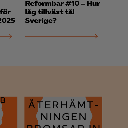
Reformbar #10 – Hur
för att kunna
för
låg tillväxt tål
 2025
Sverige?