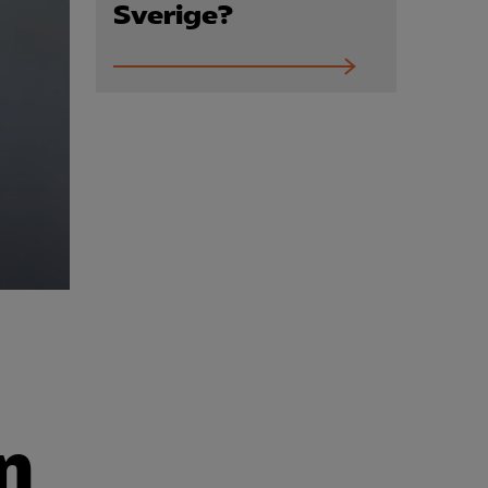
Kurser & utbildningar
Sverige?
Påverkansarbete
Bli medlem
Logga in på
Arbetsgivarguiden
Sök på almega.se
Press
In English
n
Cookie-inställningar