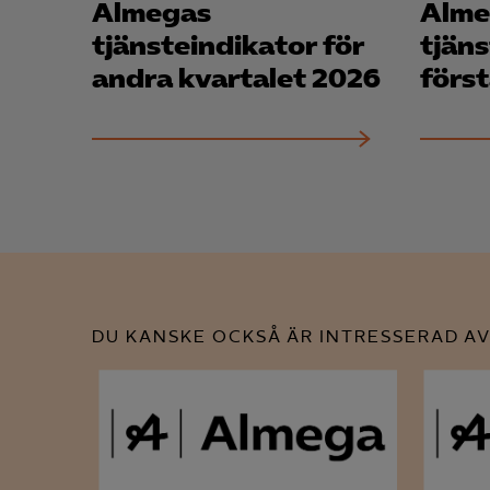
Mar
Almegas
Alme

Mark
tjänsteindikator för
tjäns
visa
andra kvartalet 2026
först
DU KANSKE OCKSÅ ÄR INTRESSERAD AV