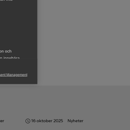
je-
ion och
an innebära
sent Management
h rapportera
er
16 oktober 2025
Nyheter