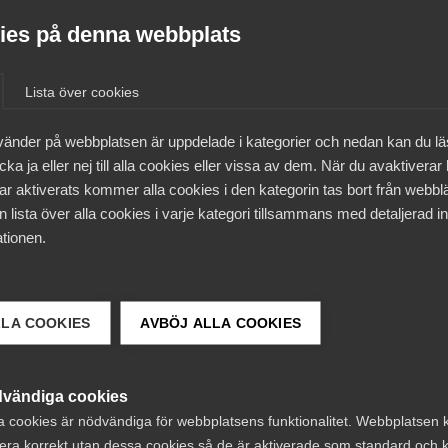
et. Även informations- och kommunikationssektorn har kom
es på denna webbplats
erfrågan på arkitekttjänster är fortfarande låg men ett
Lista över cookies
ära en vändning. Även bemanningsbranschen har tappat
vänder på webbplatsen är uppdelade i kategorier och nedan kan du l
ka ja eller nej till alla cookies eller vissa av dem. När du avaktiverar
e. Under det senaste året har antalet anställda minskat med
ar aktiverats kommer alla cookies i den kategorin tas bort från webb
s särskilt hårt, med 10 000 färre anställda det senaste å
 lista över alla cookies i varje kategori tillsammans med detaljerad in
tionen.
r med korta anställningar medan personer med längre
g försöker behålla sin kärnpersonal, säger Patrick Joyce.
jänstesektorn har börjat att minska efter att ha ökat krafti
LLA COOKIES
AVBÖJ ALLA COOKIES
 som gått i konkurs har halverats det senaste halvåret.
de och tyder på att en uppgång i ekonomin är på väg, även
vändiga cookies
atrick Joyce.
a cookies är nödvändiga för webbplatsens funktionalitet. Webbplatsen 
era korrekt utan dessa cookies så de är aktiverade som standard och k