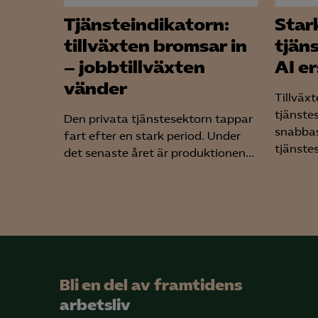
Tjänsteindikatorn:
Stark
tillväxten bromsar in
tjän
– jobbtillväxten
AI er
vänder
Tillväxt
tjänste
Den privata tjänstesektorn tappar
snabbas
fart efter en stark period. Under
tjänstes
det senaste året är produktionen...
Bli en del av framtidens
arbetsliv