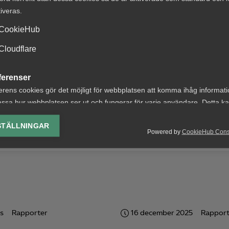
ww.almega.se/2024/09/almegas-tjansteindikator-for-tred
tiveras.
CookieHub
Cloudflare
ferenser
erens cookies gör det möjligt för webbplatsen att komma ihåg informat
ssa hur webbplatsen ser ut och fungerar för varje användare. Detta k
ing av vald valuta, region, språk eller färgschema.
STÄLLNINGAR
Powered by
CookieHub Con
lys-cookies
yseringscookies hjälper oss förbättra webbplatsen genom att samla oc
rmation om hur den används.
Google Analytics
Microsoft Clarity
s
Rapporter
16 december 2025
Rapport