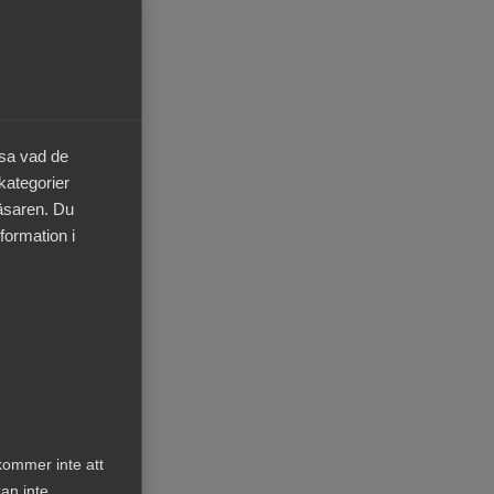
mit
äsa vad de
 kategorier
 17
läsaren. Du
ret.
formation i
gt
 om
kommer inte att
an inte