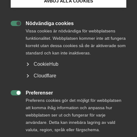
AVBÖJ ALLA COOKIES
15 november 2023
Nyheter
Bli medlem
Nödvändiga cookies

Logga in på Arbetsgivarguiden
Vissa cookies är nödvändiga för webbplatsens
Är arbetsmarknadsutbildningar snabbaste vägen till jobb
funktionalitet. Webbplatsen kommer inte att fungera
för arbetslösa? Varför driver arbetsmarknadens parter på
korrekt utan dessa cookies så de är aktiverade som
Sök på almega.se
för fler utbildningsplatser? Hur vill ansvariga politiker
standard och kan inte inaktiveras.
svara upp emot kraven på expansion av
arbetsmarknadsutbildningarna?
CookieHub
Press
Cloudflare
Oliver Rosengren
, Moderaterna, och
Serkan Köse
,
In English
Socialdemokraterna, bjuder tillsammans med
Almega
Utbildningsföretagen
och LO in till frukostseminarium i
Cookie-inställningar
Preferenser
riksdagen om arbetsmarknadsutbildningarna i framtiden.

Preferens cookies gör det möjligt för webbplatsen
att komma ihåg information och anpassa hur
Se seminariet i efterhand
webbplatsen ser ut och fungerar för varje
användare. Detta kan innebära lagring av vald
Seminariet spelades in och sändes live den 16 november
valuta, region, språk eller färgschema.
2023.