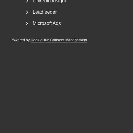
LinkedIn Insight
MER OM ARBETSMARKNAD
Leadfeeder
29 juni
Debattartiklar
Microsoft Ads
Med hot som verktyg byggs ingen
tillit
Powered by
CookieHub Consent Management
5 juni
Debattartiklar
Debatt: Mindre valfrihet ger
sämre resultat och högre pris
29 maj
Debattartiklar
Debatt: Alla kan göra mer för