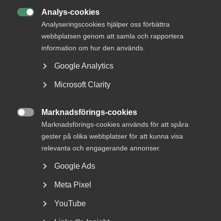
Analys-cookies

Se sändningen (Youtube)
Analyseringscookies hjälper oss förbättra
webbplatsen genom att samla och rapportera
information om hur den används.
Almega Utbildnings­företagen är bransch- och arbetsgivar­
organisation för företag som arbetar med vuxnas lärande
Google Analytics
och arbetsförmedlingstjänster. Vi är ett stöd för dig som
Microsoft Clarity
säkrar Sveriges kompetensförsörjning.
Marknadsförings-cookies
Läs mer om Almega Utbildningsföretagen

Marknadsförings-cookies används för att spåra
gester på olika webbplatser för att kunna visa
relevanta och engagerande annonser.
Google Ads
Publicerad:
15 november 2023
Senast uppdaterad:
17 november 2023
Meta Pixel
YouTube