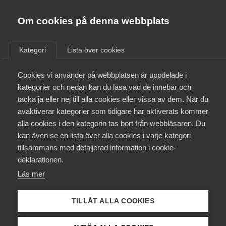
Almega
Förbund
Om cookies på denna webbplats
Almega Tjänste­förbunden
/
Aktuellt
/
Nyheter
/
Om Almega
Kategori
Lista över cookies
Almega Tjänste­företagen
Aktuellt
Cookies vi använder på webbplatsen är uppdelade i
Almega Utbildning
Arbetsmarknads­utbildningar
kategorier och nedan kan du läsa vad de innebär och
– snabbaste vägen till jobb
Innovations­företagen
tacka ja eller nej till alla cookies eller vissa av dem. När du
Medlemskapet
för arbetslösa?
avaktiverar kategorier som tidigare har aktiverats kommer
Kompetens­företagen
alla cookies i den kategorin tas bort från webbläsaren. Du
Mina sidor
kan även se en lista över alla cookies i varje kategori
Medie­företagen
Vilken roll ska arbetsmarknadsutbildningarna spela
tillsammans med detaljerad information i cookie-
de kommande åren? är en av frågorna som
Kontakt
Säkerhets­företagen
deklarationen.
diskuterades på ett seminarium i riksdagen,
Läs mer
Tåg­företagen
arrangerat av bland andra Almega
Kurser & utbildningar
Utbildningsföretagen.
Vård­företagarna
TILLÅT ALLA COOKIES
Påverkansarbete
Arbetsmarknad
Kompetensförsörjning