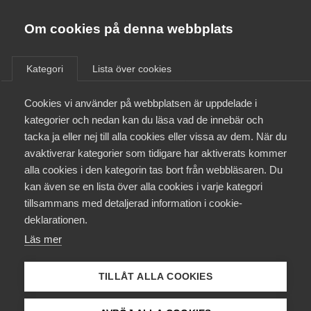
Almega
Förbund
Om cookies på denna webbplats
Almega Tjänste­förbunden
/
Aktuellt
/
AD-domar
/
Om Almega
Kategori
Lista över cookies
Almega Tjänste­företagen
Aktuellt
Cookies vi använder på webbplatsen är uppdelade i
Almega Utbildning
Nya AD-domar
kategorier och nedan kan du läsa vad de innebär och
Innovations­företagen
tacka ja eller nej till alla cookies eller vissa av dem. När du
Medlemskapet
Här publicerar vi snabba, korta kommentarer av de
avaktiverar kategorier som tidigare har aktiverats kommer
Kompetens­företagen
alla cookies i den kategorin tas bort från webbläsaren. Du
viktigaste domarna under veckan i
Mina sidor
kan även se en lista över alla cookies i varje kategori
Medie­företagen
Arbetsdomstolen. Hela domarna hittar du på
tillsammans med detaljerad information i cookie-
Arbetsdomstolen hemsida via länken under
Kontakt
Säkerhets­företagen
deklarationen.
kommentarer.
Läs mer
Tåg­företagen
Kurser & utbildningar
Okategoriserade
12 juni 2023
AD-domar
Vård­företagarna
TILLÅT ALLA COOKIES
Påverkansarbete