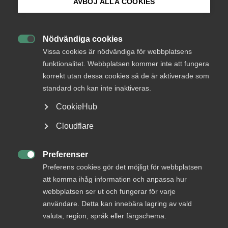
AVBÖJ ALLA COOKIES
AD 2023 nr 32
Bli medlem
En lärare som var anställd hos en kommun publicerade
Nödvändiga cookies

Logga in på Arbetsgivarguiden
viss information på skolans elektroniska lärplattform.
Vissa cookies är nödvändiga för webbplatsens
Med anledning av vad läraren skrev där fattade
funktionalitet. Webbplatsen kommer inte att fungera
kommunen beslut om att ge läraren en disciplinpåföljd i
korrekt utan dessa cookies så de är aktiverade som
Sök på almega.se
form av en skriftlig varning, i enlighet med
standard och kan inte inaktiveras.
kollektivavtalet AB 20. Tvisten avsåg huruvida
arbetsgivaren (kommunen) därigenom brutit mot
CookieHub
reglerna om disciplinpåföljd i kollektivavtalet.
Press
Cloudflare
In English
Kollektivavtalsregleringen i § 11 i AB hade följande lydelse:
Cookie-inställningar
Preferenser
§ 11 Disciplinpåföljd

Preferens cookies gör det möjligt för webbplatsen
att komma ihåg information och anpassa hur
Mom. 1
En arbetstagare som i arbetet gjort sig skyldig till
webbplatsen ser ut och fungerar för varje
fel eller försummelse kan meddelas disciplinpåföljd i form
användare. Detta kan innebära lagring av vald
av skriftlig varning.
valuta, region, språk eller färgschema.