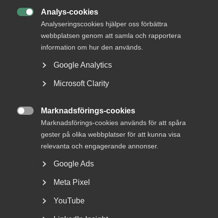
Disciplinpåföljd får dock inte meddelas en arbetstagare
Analys-cookies
för att arbetstagaren har deltagit i strejk eller jämförlig

Analyseringscookies hjälper oss förbättra
stridsåtgärd.
webbplatsen genom att samla och rapportera
information om hur den används.
Mom. 2
Har arbetsgivaren anmält felet eller försummelsen
enligt mom. 1 till polis- eller åklagarmyndighet, får
Google Analytics
arbetsgivaren inte inleda eller fortsätta disciplinärt
förfarande med anledning av den förseelsen.
Microsoft Clarity
Mom. 3
Innan fråga om disciplinpåföljd avgörs ska berörd
Marknadsförings-cookies
arbetstagare ges tillfälle att yttra sig och lokal

Marknadsförings-cookies används för att spåra
arbetstagarorganisation underrättas om den tilltänkta
åtgärden. Organisationen har rätt till överläggning i
gester på olika webbplatser för att kunna visa
frågan. Överläggning ska påkallas senast 7 kalenderdagar
relevanta och engagerande annonser.
efter det att underrättelsen mottagits.
Google Ads
Anmärkning
Meta Pixel
Denna bestämmelse ersätter 11, 12 och 14 §§ MBL.
YouTube