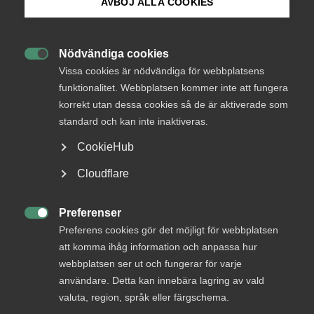
AVBÖJ ALLA COOKIES
Endast tillgänglig för
Bli medlem
medlemmar
Nödvändiga cookies

Logga in på Arbetsgivarguiden
Vissa cookies är nödvändiga för webbplatsens
funktionalitet. Webbplatsen kommer inte att fungera
Logga in
korrekt utan dessa cookies så de är aktiverade som
Sök på almega.se
standard och kan inte inaktiveras.
CookieHub
Bli medlem
Press
Cloudflare
In English
Cookie-inställningar
Preferenser

Preferens cookies gör det möjligt för webbplatsen
att komma ihåg information och anpassa hur
webbplatsen ser ut och fungerar för varje
DU KANSKE OCKSÅ ÄR INTRESSERAD AV
användare. Detta kan innebära lagring av vald
valuta, region, språk eller färgschema.
DETTA?