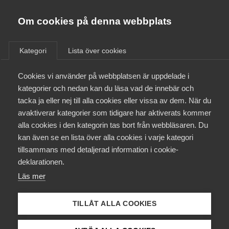
Almega
Förbund
Om cookies på denna webbplats
Almega Tjänste­förbunden
/
Aktuellt
/
Medlemsnyheter
/
Om Almega
Kategori
Lista över cookies
Almega Tjänste­företagen
Aktuellt
Cookies vi använder på webbplatsen är uppdelade i
Almega Utbildning
Dags för halvårsfakturan
kategorier och nedan kan du läsa vad de innebär och
Innovations­företagen
tacka ja eller nej till alla cookies eller vissa av dem. När du
Medlemskapet
Fakturorna för medlemsavgiften för det första
avaktiverar kategorier som tidigare har aktiverats kommer
Kompetens­företagen
alla cookies i den kategorin tas bort från webbläsaren. Du
halvåret skickas ut i början av april. Förfallodatum
Mina sidor
kan även se en lista över alla cookies i varje kategori
Medie­företagen
är i början av maj.
tillsammans med detaljerad information i cookie-
Kontakt
Säkerhets­företagen
deklarationen.
Okategoriserade
4 april 2023
Medlemsnyheter
Läs mer
Tåg­företagen
Kurser & utbildningar
Vård­företagarna
TILLÅT ALLA COOKIES
Påverkansarbete