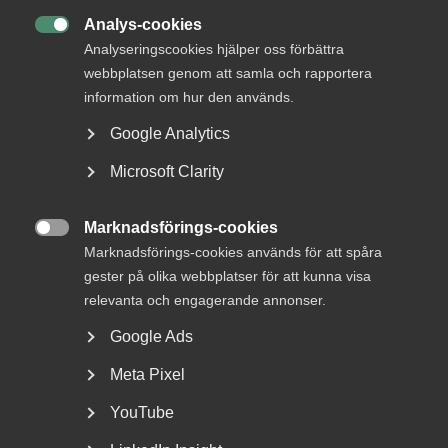
Analys-cookies

Analyseringscookies hjälper oss förbättra
webbplatsen genom att samla och rapportera
information om hur den används.
Google Analytics
Microsoft Clarity
Almegas tjänsteindikator för
Marknadsförings-cookies
andra kvartalet 2026

Marknadsförings-cookies används för att spåra
gester på olika webbplatser för att kunna visa
Ta del av Almegas tjänsteindikator för första kvartalet
relevanta och engagerande annonser.
2024, och läs rapporten "Vändpunkt i sikte" i...
Google Ads
Meta Pixel
YouTube