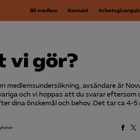
Bli medlem
Kontakt
Arbetsgivargui
t vi gör?
 en medlemsundersökning, avsändare är Nov
variga och vi hoppas att du svarar eftersom 
efter dina önskemål och behov. Det tar ca 4-5
yheter