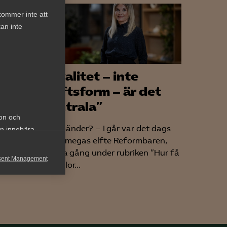
kommer inte att
an inte
möts
”Kvalitet – inte
driftsform – är det
centrala”
ion och
a, även
Vad händer? – I går var det dags
an innebära
på de
för Almegas elfte Reformbaren,
ns.
denna gång under rubriken ”Hur få
sent Management
friskolor...
h rapportera