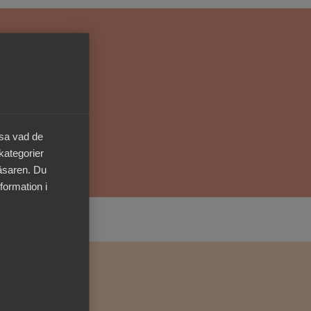
Kurser & utbildningar
Påverkansarbete
Bli medlem
äsa vad de
Logga in på
 kategorier
Arbetsgivarguiden
läsaren. Du
formation i
Sök på almega.se
Press
In English
Cookie-inställningar