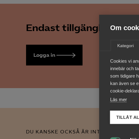
Endast tillgänglig för 
Om cooki
Kategori
Logga in
Bli medlem
Cookies vi an
innebär och tac
som tidigare h
kan även se en
cookie-deklara
Läs mer
TILLÅT A
DU KANSKE OCKSÅ ÄR INTRESSERAD AV