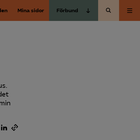
den
Mina sidor
Förbund
Almega Tjänste­förbunden
Om Almega
Almega Tjänste­företagen
Almega Utbildning
Aktuellt
Innovations­företagen
Kompetens­företagen
Medlemskapet
Medie­företagen
us.
det
Säkerhets­företagen
Mina sidor
 min
Tåg­företagen
Kontakt
Vård­företagarna