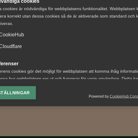
vändiga cookies
a cookies är nödvändiga för webbplatsens funktionalitet. Webbplatsen 
era korrekt utan dessa cookies så de är aktiverade som standard och k
tiveras.
CookieHub
växten tillbaka i
“När människor 
Cloudflare
s"
får vi saker att
hända”
ferenser
rn är över. Hur känns det
erens cookies gör det möjligt för webbplatsen att komma ihåg informat
sten och vilka frågor står
Hur är läget? – Läget är br
ssa hur webbplatsen ser ut och fungerar för varje användare. Detta k
å tjänsteföretagens
om man behöver fokusera 
ing av vald valuta, region, språk eller färgschema.
...
ljusglimtar som faktiskt fin
STÄLLNINGAR
Powered by
CookieHub Con
Just...
lys-cookies
yseringscookies hjälper oss förbättra webbplatsen genom att samla oc
rmation om hur den används.
Google Analytics