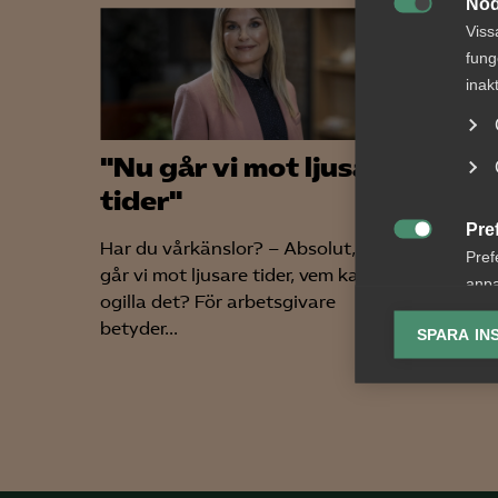
Nöd

Viss
fung
inak
"Nu går vi mot ljusare
“Till
tider"
foku
Pre
Har du vårkänslor? – Absolut, nu
Semeste

Pref
går vi mot ljusare tider, vem kan
inför hö
anpa
ogilla det? För arbetsgivare
högst p
lagr
betyder...
agenda?
SPARA IN
Ana

Anal
info