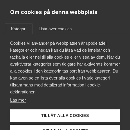
Almega
Förbund
Om cookies på denna webbplats
Almega Tjänste­förbunden
/
Aktuellt
/
AD-domar
/
Om Almega
Kategori
Lista över cookies
Almega Tjänste­företagen
Aktuellt
Cookies vi använder på webbplatsen är uppdelade i
Almega Utbildning
Nya AD-domar
kategorier och nedan kan du läsa vad de innebär och
Innovations­företagen
tacka ja eller nej till alla cookies eller vissa av dem. När du
Medlemskapet
avaktiverar kategorier som tidigare har aktiverats kommer
Okategoriserade
Kompetens­företagen
15 december 2022
AD-domar
alla cookies i den kategorin tas bort från webbläsaren. Du
Mina sidor
kan även se en lista över alla cookies i varje kategori
Medie­företagen
tillsammans med detaljerad information i cookie-
Kontakt
Säkerhets­företagen
deklarationen.
Här publicerar vi snabba, korta kommentarer av de
Läs mer
Tåg­företagen
Kurser & utbildningar
viktigaste domarna under veckan i
Vård­företagarna
Arbetsdomstolen. Hela domarna hittar du på
TILLÅT ALLA COOKIES
Påverkansarbete
Arbetsdomstolen hemsida via länken under
kommentarer.