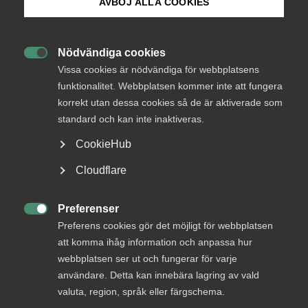
AVBÖJ ALLA COOKIES
Bli medlem
AD 2022 nr 55
Nödvändiga cookies

Logga in på Arbetsgivarguiden
Vissa cookies är nödvändiga för webbplatsens
Fråga om det funnits laga skäl för att avskeda en
funktionalitet. Webbplatsen kommer inte att fungera
bergarbetare med drygt 30 års anställningstid som, på
korrekt utan dessa cookies så de är aktiverade som
fritiden vid ett barbesök efter en av arbetsgivaren
Sök på almega.se
anordnad middag, uttalat ett allvarligt hot till en
standard och kan inte inaktiveras.
kollega.
CookieHub
Press
Det som arbetsgivarparterna la arbetstagaren till last var
Cloudflare
huvudsakligen följande. Under barbesöket, som förekom
In English
efter en av arbetsgivaren anordnad middag, hade
Cookie-inställningar
Preferenser
arbetstagaren försökt provocera en kollega genom att vid

flera tillfällen uppmana denne att slå honom. När kollegan
Preferens cookies gör det möjligt för webbplatsen
vägrade hade arbetstagaren sagt något i stil med ”
Ja men
att komma ihåg information och anpassa hur
slå mig då. Det spelar ändå ingen roll. Jag kommer ändå
webbplatsen ser ut och fungerar för varje
alltid vinna över dig. Jag kommer köra över dig med bilen
användare. Detta kan innebära lagring av vald
och bränna ner ditt hus med dina föräldrar i
”.
valuta, region, språk eller färgschema.