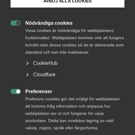
AVBÖJ ALLA COOKIES
Årets Almegadag finns att se
– ta del av programmet och
Bli medlem
rusta dig inför 2023
Nödvändiga cookies

Logga in på Arbetsgivarguiden
Vissa cookies är nödvändiga för webbplatsens
funktionalitet. Webbplatsen kommer inte att fungera
Ett fullmatat program med både praktisk kunskap
korrekt utan dessa cookies så de är aktiverade som
Sök på almega.se
och intressanta spaningar lockade
standard och kan inte inaktiveras.
medlemsföretagen till årets upplaga av
Almegadagen. Den som missade direktsändningen
CookieHub
har nu möjlighet att ta del av innehållet i efterhand.
Press
Cloudflare
In English
Almega
20 december 2022
Artiklar
Cookie-inställningar
Preferenser

Preferens cookies gör det möjligt för webbplatsen
att komma ihåg information och anpassa hur
webbplatsen ser ut och fungerar för varje
MER OM ALMEGA
användare. Detta kan innebära lagring av vald
valuta, region, språk eller färgschema.
1 juli