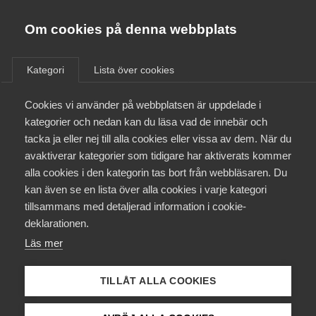
Almega
Förbund
Om cookies på denna webbplats
Almega Tjänste­förbunden
/
Aktuellt
/
Artiklar
/
Om Almega
Kategori
Lista över cookies
Almega Tjänste­företagen
Aktuellt
Cookies vi använder på webbplatsen är uppdelade i
Almega Utbildning
kategorier och nedan kan du läsa vad de innebär och
Innovations­företagen
tacka ja eller nej till alla cookies eller vissa av dem. När du
Medlemskapet
avaktiverar kategorier som tidigare har aktiverats kommer
Kompetens­företagen
alla cookies i den kategorin tas bort från webbläsaren. Du
Mina sidor
kan även se en lista över alla cookies i varje kategori
Medie­företagen
tillsammans med detaljerad information i cookie-
Kontakt
Säkerhets­företagen
deklarationen.
Läs mer
Tåg­företagen
Kurser & utbildningar
Vård­företagarna
TILLÅT ALLA COOKIES
Påverkansarbete