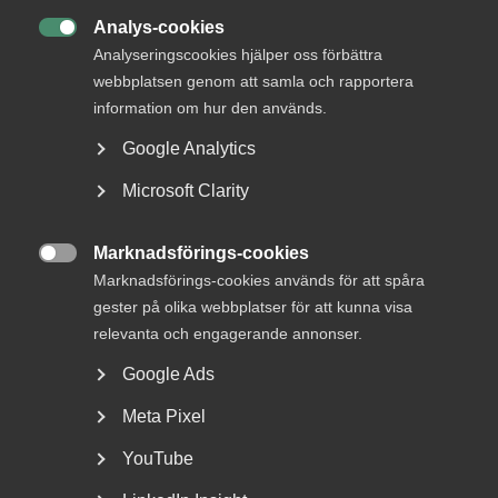
VBK – engagemang och excellens sedan
Analys-cookies

1958
Analyseringscookies hjälper oss förbättra
webbplatsen genom att samla och rapportera
information om hur den används.
Google Analytics
Almegadagen är Almegas största digitala utbildningsevent
Microsoft Clarity
där du som vd, chef eller HR-medarbetare får chans att
rusta dig inför nästkommande års utmaningar. I år sändes
eventet från två studios och lockade omkring 600
Marknadsförings-cookies

deltagare att följa de intressanta genomgångarna på det
Marknadsförings-cookies används för att spåra
övergripande temat “Sverige i världen”.
gester på olika webbplatser för att kunna visa
relevanta och engagerande annonser.
Den kraftiga inbromsningen i ekonomin och de många
frågor som väcks kopplat till världsläget är det
Google Ads
högaktuella temat för det inledande passet. I samtal med
Meta Pixel
Almegas näringspolitiska expert Ulrica Dyrke analyserar
chefsekonom Patrick Joyce det ekonomiska läget i Sverige
YouTube
och hur detta påverkar tillväxt och jobb inom
tjänstesektorns olika branscher.