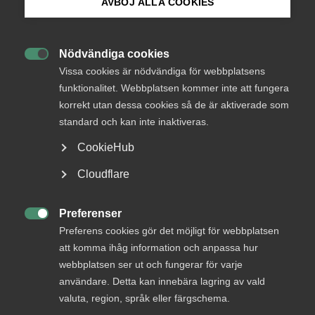
AVBÖJ ALLA COOKIES
Bli medlem
AD 2022 nr 49
Nödvändiga cookies

Logga in på Arbetsgivarguiden
Vissa cookies är nödvändiga för webbplatsens
En polis har efter säkerhetsprövning av Polismyndigheten
funktionalitet. Webbplatsen kommer inte att fungera
inte längre godkänts för säkerhetsklassat arbete och
korrekt utan dessa cookies så de är aktiverade som
därefter sagts upp av Polismyndigheten. Huvudfrågan i
Sök på almega.se
målet var huruvida det förelåg saklig grund att säga upp
standard och kan inte inaktiveras.
arbetstagaren då arbetsgivaren samtidigt var den
CookieHub
myndighet som gjort säkerhetsprövningen.
Press
Cloudflare
Av säkerhetsskyddslagen framgår bl.a. att
In English
säkerhetsprövningen syftar till att klarlägga om en person
Cookie-inställningar
Preferenser
kan antas vara lojal mot de intressen som skyddas i lagen

och i övrigt pålitlig från säkerhetssynpunkt. Ett beslut om
Preferens cookies gör det möjligt för webbplatsen
att någon inte uppfyller kraven för godkänd
att komma ihåg information och anpassa hur
säkerhetsprövning kan inte överklagas.
webbplatsen ser ut och fungerar för varje
användare. Detta kan innebära lagring av vald
Frågan om en statlig myndighets möjlighet att skilja en
valuta, region, språk eller färgschema.
arbetstagare från anställningen med anledning av samma