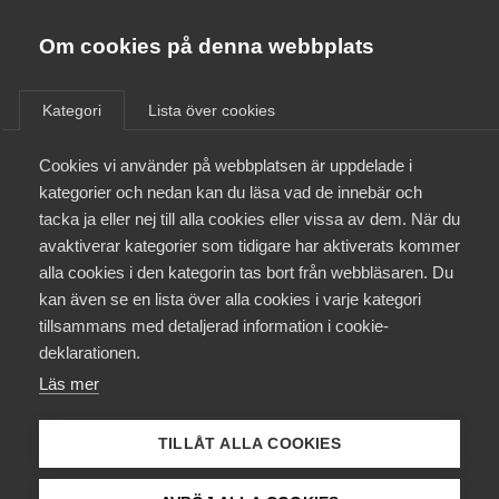
Almega
Förbund
Om cookies på denna webbplats
Almega Tjänste­förbunden
/
Aktuellt
/
AD-domar
/
Om Almega
Kategori
Lista över cookies
Almega Tjänste­företagen
Aktuellt
Cookies vi använder på webbplatsen är uppdelade i
Almega Utbildning
Nya AD-domar
kategorier och nedan kan du läsa vad de innebär och
Innovations­företagen
tacka ja eller nej till alla cookies eller vissa av dem. När du
Medlemskapet
avaktiverar kategorier som tidigare har aktiverats kommer
Okategoriserade
Kompetens­företagen
29 november 2022
AD-domar
alla cookies i den kategorin tas bort från webbläsaren. Du
Mina sidor
kan även se en lista över alla cookies i varje kategori
Medie­företagen
tillsammans med detaljerad information i cookie-
Kontakt
Säkerhets­företagen
deklarationen.
Här publicerar vi snabba, korta kommentarer av de
Läs mer
Tåg­företagen
Kurser & utbildningar
viktigaste domarna under veckan i
Vård­företagarna
Arbetsdomstolen. Hela domarna hittar du på
TILLÅT ALLA COOKIES
Påverkansarbete
Arbetsdomstolen hemsida via länken under
kommentarer.