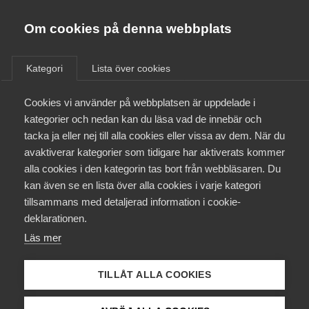
Almega
Förbund
Om cookies på denna webbplats
Almega Tjänste­förbunden
/
Aktuellt
/
AD-domar
/
Om Almega
Kategori
Lista över cookies
Almega Tjänste­företagen
Aktuellt
Cookies vi använder på webbplatsen är uppdelade i
Almega Utbildning
Nya AD-domar
kategorier och nedan kan du läsa vad de innebär och
Innovations­företagen
tacka ja eller nej till alla cookies eller vissa av dem. När du
Medlemskapet
avaktiverar kategorier som tidigare har aktiverats kommer
Okategoriserade
Kompetens­företagen
5 maj 2022
AD-domar
alla cookies i den kategorin tas bort från webbläsaren. Du
Mina sidor
kan även se en lista över alla cookies i varje kategori
Medie­företagen
tillsammans med detaljerad information i cookie-
Kontakt
Säkerhets­företagen
deklarationen.
Här publicerar vi snabba, korta kommentarer av de
Läs mer
Tåg­företagen
Kurser & utbildningar
viktigaste domarna under veckan i
Vård­företagarna
Arbetsdomstolen. Hela domarna hittar du på
TILLÅT ALLA COOKIES
Påverkansarbete
Arbetsdomstolen hemsida via länken under
kommentarer.