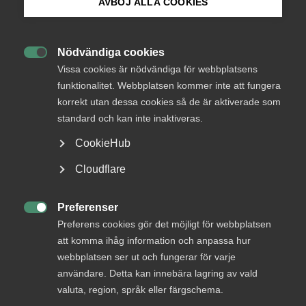
AVBÖJ ALLA COOKIES
Bli medlem
AD 2022 nr 26
Nödvändiga cookies

Logga in på Arbetsgivarguiden
Vissa cookies är nödvändiga för webbplatsens
Ett bolag hade ansökt och beviljats
funktionalitet. Webbplatsen kommer inte att fungera
företagsrekonstruktion varefter en anställd blev uppsagd
korrekt utan dessa cookies så de är aktiverade som
pga arbetsbrist. Fråga i målet gällde om arbetstagarens
Sök på almega.se
fordran på bl a lön och semesterersättning omfattades av
standard och kan inte inaktiveras.
ackordet eller inte.
CookieHub
Press
Bolaget ansökte och beviljades företagsrekonstruktion
Cloudflare
den 24 januari 2020 (den sk kritiska tidpunkten).
In English
Arbetstagaren blev uppsagd den 21 februari och
Cookie-inställningar
Preferenser
arbetsbefriad fr o m den 1 mars. En stor del av

uppsägningslönen kom att täckas av lönegarantin, dock
Preferens cookies gör det möjligt för webbplatsen
inte lön för den senare delen av uppsägningstiden
att komma ihåg information och anpassa hur
motsvarande ca 1,5 månad. Bolaget betalade, med
webbplatsen ser ut och fungerar för varje
tillämpning av ett fastställt offentligt ackord, viss
användare. Detta kan innebära lagring av vald
ersättning till arbetstagaren för den sistnämnda perioden.
valuta, region, språk eller färgschema.
Arbetstagaren yrkade ersättning för resterande lön och