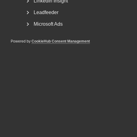
LinkedIn Insight
Leadfeeder
Microsoft Ads
Powered by
CookieHub Consent Management
Lön: Vad ska chefen göra?
I en ny filmserie i fem delar förklarar Per Östlund,
förhandlingschef och arbetsrättsexpert, hur rollerna...