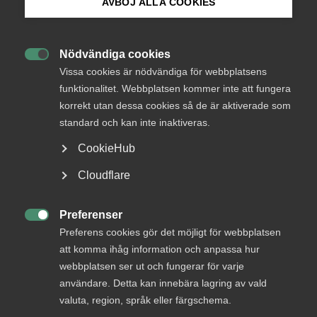
AVBÖJ ALLA COOKIES
Bli medlem
Endast tillgänglig för
Nödvändiga cookies
medlemmar

Logga in på Arbetsgivarguiden
Vissa cookies är nödvändiga för webbplatsens
funktionalitet. Webbplatsen kommer inte att fungera
korrekt utan dessa cookies så de är aktiverade som
Sök på almega.se
standard och kan inte inaktiveras.
Logga in
CookieHub
Press
Cloudflare
Bli medlem
In English
Cookie-inställningar
Preferenser

Preferens cookies gör det möjligt för webbplatsen
att komma ihåg information och anpassa hur
webbplatsen ser ut och fungerar för varje
användare. Detta kan innebära lagring av vald
valuta, region, språk eller färgschema.
DU KANSKE OCKSÅ ÄR INTRESSERAD AV