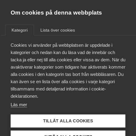
Almega
Förbund
Om cookies på denna webbplats
Almega Tjänste­förbunden
/
Aktuellt
/
Medlemsnyheter
/
Om Almega
Kategori
Lista över cookies
Almega Tjänste­företagen
Aktuellt
Cookies vi använder på webbplatsen är uppdelade i
Almega Utbildning
Vård­företagarna, Sveriges
kategorier och nedan kan du läsa vad de innebär och
läkar­förbund, Akademiker­
Innovations­företagen
tacka ja eller nej till alla cookies eller vissa av dem. När du
Medlemskapet
förbunden och Vision bjuder
avaktiverar kategorier som tidigare har aktiverats kommer
Kompetens­företagen
in till partsgemensamma
alla cookies i den kategorin tas bort från webbläsaren. Du
Mina sidor
kan även se en lista över alla cookies i varje kategori
Medie­företagen
löneseminarier
tillsammans med detaljerad information i cookie-
Kontakt
Säkerhets­företagen
deklarationen.
Läs mer
Tåg­företagen
Okategoriserade
1 mars 2022
Medlemsnyheter
Kurser & utbildningar
Vård­företagarna
TILLÅT ALLA COOKIES
Påverkansarbete