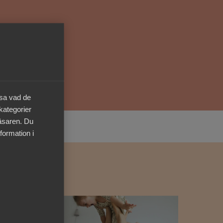
Kurser & utbildningar
Påverkansarbete
Bli medlem
äsa vad de
Logga in på
 kategorier
Arbetsgivarguiden
läsaren. Du
formation i
Sök på almega.se
Press
In English
Cookie-inställningar