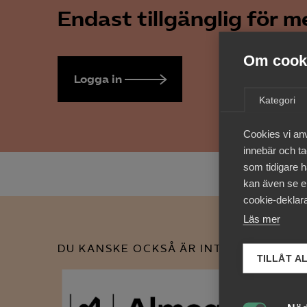
Endast tillgänglig för 
Om cooki
Logga in
Bli medlem
Kategori
Cookies vi an
innebär och tac
som tidigare h
kan även se en
cookie-deklara
Läs mer
DU KANSKE OCKSÅ ÄR INTRESSERAD AV
TILLÅT A