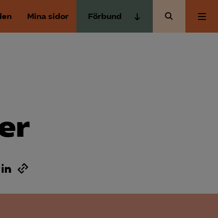
den
Mina sidor
Förbund
Almega Tjänste­förbunden
Om Almega
Almega Tjänste­företagen
Almega Utbildning
Aktuellt
Innovations­företagen
Kompetens­företagen
er
Medlemskapet
Medie­företagen
Säkerhets­företagen
Mina sidor
Tåg­företagen
Kontakt
Vård­företagarna