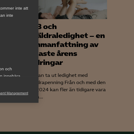
kommer inte att
an inte
VAB och
föräldraledighet – en
 Vad
sammanfattning av
senaste årens
ändringar
ets
ion och
nya
Fler kan ta ut ledighet med
an innebära
,
föräldrapenning Från och med den
1 juli 2024 kan fler än tidigare vara
sent Management
lediga...
h rapportera