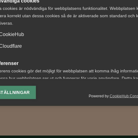
vändiga cookies
a cookies är nödvändiga för webbplatsens funktionalitet. Webbplatsen 
era korrekt utan dessa cookies så de är aktiverade som standard och k
tiveras.
erna om
Nyheter om
CookieHub
transparens
arbetstillstånd
ts upp
sommaren 2026:
Cloudflare
gäller?
nsparensdirektivet
ferenser
des av EU våren 2023.
För arbetsgivare innebär år
erens cookies gör det möjligt för webbplatsen att komma ihåg informat
ed direktivet är att stärka
förändringar bland annat 
ssa hur webbplatsen ser ut och fungerar för varje användare. Detta k
ingen...
lönekrav för arbetstillstånd
ing av vald valuta, region, språk eller färgschema.
skärpta krav...
STÄLLNINGAR
Powered by
CookieHub Con
lys-cookies
yseringscookies hjälper oss förbättra webbplatsen genom att samla oc
rmation om hur den används.
Google Analytics