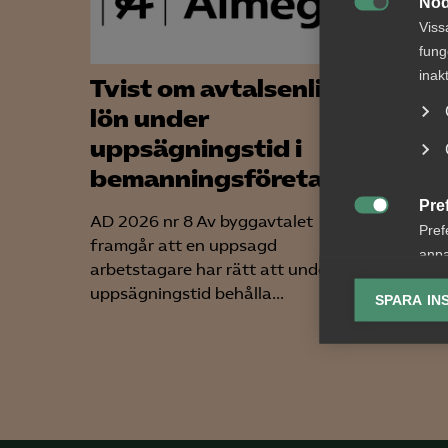
Nöd

Viss
fung
inak
Tvist om avtalsenlig
Regl
lön under
löne
uppsägningstid i
skju
bemanningsföretag
Lönetra
Pre
besluta
AD 2026 nr 8 Av byggavtalet

Pref
Syftet m
framgår att en uppsagd
anpa
tillämpn
arbetstagare har rätt att under
lagr
uppsägningstid behålla...
SPARA IN
Ana

Anal
info