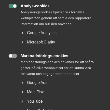
Analys-cookies

Analyseringscookies hjälper oss förbättra
webbplatsen genom att samla och rapportera
information om hur den används.
Tvist om avtalsenlig lön under
Google Analytics
uppsägningstid i
Microsoft Clarity
bemanningsföretag
AD 2026 nr 8 Av byggavtalet framgår att en uppsagd
Marknadsförings-cookies

arbetstagare har rätt att under uppsägningstid behålla...
Marknadsförings-cookies används för att spåra
gester på olika webbplatser för att kunna visa
relevanta och engagerande annonser.
Google Ads
Meta Pixel
YouTube