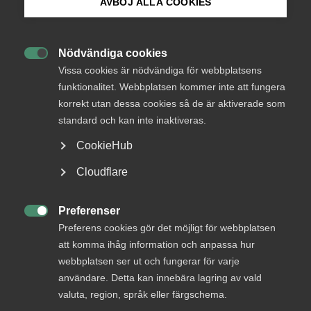
AVBÖJ ALLA COOKIES
Bli medlem
Logga in
Nödvändiga cookies

Logga in på Arbetsgivarguiden
Vissa cookies är nödvändiga för webbplatsens
funktionalitet. Webbplatsen kommer inte att fungera
Bli medlem
korrekt utan dessa cookies så de är aktiverade som
Sök på almega.se
standard och kan inte inaktiveras.
CookieHub
Press
Cloudflare
In English
Cookie-inställningar
Preferenser
DU KANSKE OCKSÅ ÄR INTRESSERAD AV

Preferens cookies gör det möjligt för webbplatsen
DETTA?
att komma ihåg information och anpassa hur
webbplatsen ser ut och fungerar för varje
användare. Detta kan innebära lagring av vald
valuta, region, språk eller färgschema.