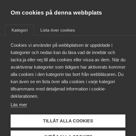
Almega
Förbund
Om cookies på denna webbplats
Almega Tjänste­förbunden
/
Aktuellt
/
Medlemsnyheter
/
Om Almega
Kategori
Lista över cookies
Almega Tjänste­företagen
Aktuellt
Cookies vi använder på webbplatsen är uppdelade i
Almega Utbildning
Lönerevision 2022
kategorier och nedan kan du läsa vad de innebär och
Innovations­företagen
tacka ja eller nej till alla cookies eller vissa av dem. När du
Medlemskapet
avaktiverar kategorier som tidigare har aktiverats kommer
Okategoriserade
Kompetens­företagen
18 januari 2022
Medlemsnyheter
alla cookies i den kategorin tas bort från webbläsaren. Du
Mina sidor
kan även se en lista över alla cookies i varje kategori
Medie­företagen
tillsammans med detaljerad information i cookie-
Kontakt
Säkerhets­företagen
deklarationen.
Läs mer
Tåg­företagen
Kurser & utbildningar
Endast tillgänglig för
Vård­företagarna
TILLÅT ALLA COOKIES
medlemmar
Påverkansarbete