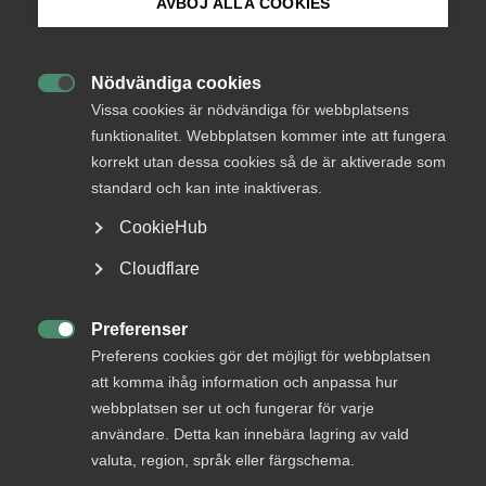
AVBÖJ ALLA COOKIES
säger semesterlagen
Bli medlem
Julen närmar sig och många ser fram emot en härlig
Nödvändiga cookies

Logga in på Arbetsgivarguiden
ledighet. Samtidigt befinner vi oss i en pandemi och
Vissa cookies är nödvändiga för webbplatsens
en tid på året då förkylningar och sjukdomar
funktionalitet. Webbplatsen kommer inte att fungera
eskalerar. För arbetsgivare som måste ha en
korrekt utan dessa cookies så de är aktiverade som
Sök på almega.se
fortsatt verksamhet under julledigheten kan det bli
standard och kan inte inaktiveras.
tufft att, med kort varsel, hitta vikarier om
CookieHub
medarbetare är sjuka.
Press
Cloudflare
In English
Arbetsgivarfrågor
16 december 2021
Artiklar
Cookie-inställningar
Preferenser

Preferens cookies gör det möjligt för webbplatsen
att komma ihåg information och anpassa hur
webbplatsen ser ut och fungerar för varje
Vad säger semesterlagen? Går det att återkalla en redan
användare. Detta kan innebära lagring av vald
beviljad semester? Vår arbetsrättsjurist ger Mia Fransson
valuta, region, språk eller färgschema.
ger svaren på de vanligaste frågorna.