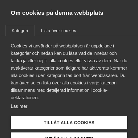
Almega
Förbund
Om cookies på denna webbplats
Almega Tjänste­förbunden
/
Aktuellt
/
Artiklar
/
Om Almega
Kategori
Lista över cookies
Almega Tjänste­företagen
Aktuellt
Cookies vi använder på webbplatsen är uppdelade i
Almega Utbildning
kategorier och nedan kan du läsa vad de innebär och
Innovations­företagen
tacka ja eller nej till alla cookies eller vissa av dem. När du
Medlemskapet
avaktiverar kategorier som tidigare har aktiverats kommer
Kompetens­företagen
alla cookies i den kategorin tas bort från webbläsaren. Du
Mina sidor
kan även se en lista över alla cookies i varje kategori
Medie­företagen
tillsammans med detaljerad information i cookie-
Kontakt
Säkerhets­företagen
deklarationen.
Läs mer
Tåg­företagen
Kurser & utbildningar
Vård­företagarna
TILLÅT ALLA COOKIES
Påverkansarbete
Julledigheten i fara – det här