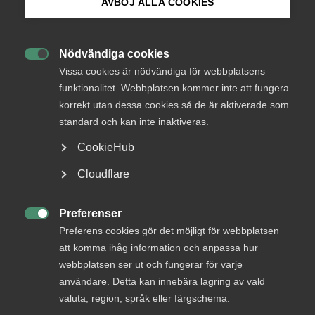
AVBÖJ ALLA COOKIES
Bli medlem
Nödvändiga cookies
– För många företag inom exempelvis resor, friskvård,

Logga in på Arbetsgivarguiden
Vissa cookies är nödvändiga för webbplatsens
mässor, tåg och flyg är det givetvis glädjande att det
funktionalitet. Webbplatsen kommer inte att fungera
förstärkta omställningsstödet förlängs. Restriktionerna
korrekt utan dessa cookies så de är aktiverade som
har i praktiken belagt dessa företag med näringsförbud,
Sök på almega.se
säger Thomas Erséus, vd på Almega.
standard och kan inte inaktiveras.
CookieHub
Det förstärkta omställningsstödet vänder sig till företag
Press
som drabbats särskilt av de restriktioner som införts med
Cloudflare
anledningen av pågående pandemi. Ett krav från EU för att
In English
godkänna förlängningen var dock att taket för stödet
Cookie-inställningar
Preferenser
sänks, från 75 miljoner till 40 miljoner kronor per företag

och månad.
Preferens cookies gör det möjligt för webbplatsen
att komma ihåg information och anpassa hur
Ytterligare ett överhängande hot mot krisande företag är
webbplatsen ser ut och fungerar för varje
återbetalningen av de tillfälliga anstånden för moms- och
användare. Detta kan innebära lagring av vald
skatteinbetalningar som rycker allt närmare. Till Ekot
valuta, region, språk eller färgschema.
säger finansminister Magdalena Andersson (S) dock att