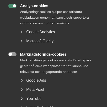
regeringen ser över möjligheten att förlänga
Analys-cookies
betalningstiden som nu är satt till 12 mars nästa år.

Analyseringscookies hjälper oss förbättra
webbplatsen genom att samla och rapportera
– För de företag som fortfarande befinner sig i krisläge
information om hur den används.
kommer det bli extremt tufft att betala tillbaka anstånden
så tidigt. Utan en förlängning riskerar vi att få en
Google Analytics
konkursvåg i vad som förhoppningsvis är pandemins
absoluta slutskede. Att finansministern har uppfattat
Microsoft Clarity
problematiken är bra, men nu måste det presenteras
konkreta åtgärder, säger Thomas Erséus.
Marknadsförings-cookies

Marknadsförings-cookies används för att spåra
Det tillfälliga anståndet har utnyttjats av drygt 50 000
gester på olika webbplatser för att kunna visa
företag och omfattar sammanlagt 51 miljarder kronor.
relevanta och engagerande annonser.
Google Ads
Meta Pixel
Publicerad:
12 augusti 2021
Senast uppdaterad:
12 augusti 2021
Etiketter:
covid -19
,
Korttidspermittering
YouTube