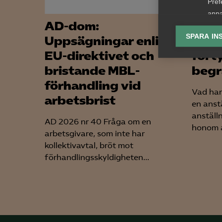
Pref
anpa
AD-dom:
Ny d
lagr
SPARA IN
Uppsägningar enligt
Arbe
Ana
EU-direktivet och
fört

Anal
bristande MBL-
begr
info
förhandling vid
Vad han
arbetsbrist
en anst
anställ
AD 2026 nr 40 Fråga om en
honom a
arbetsgivare, som inte har
Mar
kollektivavtal, bröt mot

Mark
förhandlingsskyldigheten...
visa