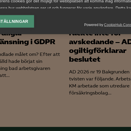
erens cookies gör det möjligt för webbplatsen att komma ihåg informat
ssa hur webbplatsen ser ut och fungerar för varje användare. Detta k
om från
Otillåtna slagni
ing av vald valuta, region, språk eller färgschema.
STÄLLNINGAR
tsdomstolen
och privatekono
Powered by
CookieHub Con
lys-cookies
ydligar
räckte inte för
yseringscookies hjälper oss förbättra webbplatsen genom att samla oc
änsning i GDPR
avskedande – A
rmation om hur den används.
ogiltigförklarar
Google Analytics
dlade målet om? Efter att
beslutet
älld hade börjat sin
Microsoft Clarity
ning bad arbetsgivaren
AD 2026 nr 19 Bakgrunden t
tt...
tvisten var följande. Arbet
knadsförings-cookies
KM arbetade som utredare 
nadsförings-cookies används för att spåra gester på olika webbplatser 
försäkringsbolag...
 relevanta och engagerande annonser.
Google Ads
Meta Pixel
YouTube