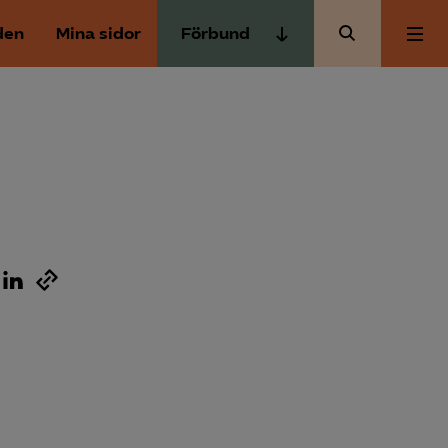
den
Mina sidor
Förbund
Almega Tjänste­förbunden
Om Almega
Almega Tjänste­företagen
Almega Utbildning
Aktuellt
Innovations­företagen
Kompetens­företagen
Medlemskapet
Medie­företagen
Säkerhets­företagen
Mina sidor
Tåg­företagen
Kontakt
Vård­företagarna