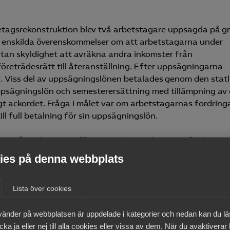
öretagsrekonstruktion blev två arbetstagare uppsagda på g
s enskilda överenskommelser om att arbetstagarna under
utan skyldighet att avräkna andra inkomster från
öreträdesrätt till återanställning. Efter uppsägningarna
rd. Viss del av uppsägningslönen betalades genom den statl
ppsägningslön och semesterersättning med tillämpning av 
igt ackordet. Fråga i målet var om arbetstagarnas fordring
ll full betalning för sin uppsägningslön.
ramgår av lagen om företagsrekonstruktion att fordringa
tion, den sk kritiska tidpunkten, omfattas av ackordet 
es på denna webbplats
n omfattade överenskommelserna som träffades efter bes
både arbetsgivaren och arbetstagarna i förhållandena ti
Lista över cookies
avtalen och lag. Arbetstagarna hade avstått sin företrädesr
het. Överenskommelserna var därmed inte begränsade till 
vänder på webbplatsen är uppdelade i kategorier och nedan kan du l
regleras, utan fordringarna på uppsägningslön fick anses h
ka ja eller nej till alla cookies eller vissa av dem. När du avaktiverar
tstagarnas fordringar omfattades därmed inte av ackorde