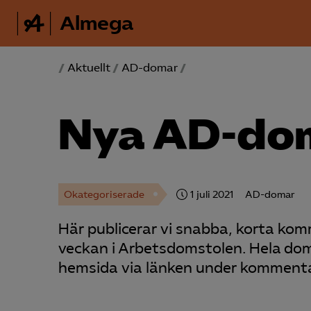
Almega
/
Aktuellt
/
AD-domar
/
Nya AD-do
Okategoriserade
1 juli 2021
AD-domar
Här publicerar vi snabba, korta ko
veckan i Arbetsdomstolen. Hela do
hemsida via länken under kommenta