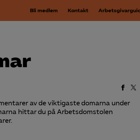
Bli medlem
Kontakt
Arbetsgivargui
mar
mmentarer av de viktigaste domarna under
marna hittar du på Arbetsdomstolen
rer.