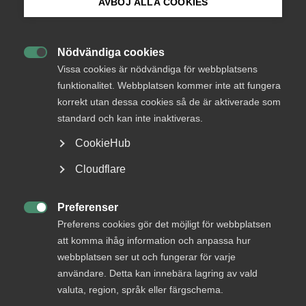
AVBÖJ ALLA COOKIES
Bli medlem
AD 2021 13
Nödvändiga cookies

Logga in på Arbetsgivarguiden
Vissa cookies är nödvändiga för webbplatsens
Fråga om en skådespelare, som engagerats för att under
funktionalitet. Webbplatsen kommer inte att fungera
tre månader medverka i uppsättningen av en teaterpjäs,
korrekt utan dessa cookies så de är aktiverade som
Sök på almega.se
skulle anses ha varit arbetstagare. Även fråga om avtal
standard och kan inte inaktiveras.
träffats om att viss del av lönen bara skulle betalas om alla
planerade föreställningar genomfördes.
CookieHub
Press
En ideell förening (”Föreningen”) och en person
Cloudflare
(”skådespelaren”) kom i december 2019 överens om att
In English
skådespelaren skulle medverka i en pjäs mot betalning.
Cookie-inställningar
Preferenser
Parterna i målet var ense om att överenskommelsen

Preferens cookies gör det möjligt för webbplatsen
innebar att han skulle delta i repetitioner och
att komma ihåg information och anpassa hur
föreställningar mellan den 2 januari – 26 mars 2020. Tio
webbplatsen ser ut och fungerar för varje
föreställningar skulle ges under tiden 9-26 mars 2020. Till
följd av coronapandemin ställdes föreställningarna in efter
användare. Detta kan innebära lagring av vald
premiären den 9 mars. Skådespelarens medverkan i pjäsen
valuta, region, språk eller färgschema.
kom därför endast att avse tiden 2 januari – 9 mars 2020.