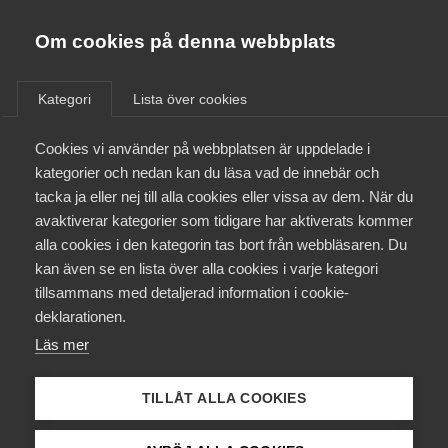
Almega
Förbund
Om cookies på denna webbplats
Almega Tjänste­förbunden
/
Aktuellt
/
AD-domar
/
Om Almega
Kategori
Lista över cookies
Almega Tjänste­företagen
Aktuellt
Cookies vi använder på webbplatsen är uppdelade i
Almega Utbildning
Nya AD-domar
kategorier och nedan kan du läsa vad de innebär och
Innovations­företagen
tacka ja eller nej till alla cookies eller vissa av dem. När du
Medlemskapet
avaktiverar kategorier som tidigare har aktiverats kommer
Okategoriserade
Kompetens­företagen
1 april 2021
AD-domar
alla cookies i den kategorin tas bort från webbläsaren. Du
Mina sidor
kan även se en lista över alla cookies i varje kategori
Medie­företagen
tillsammans med detaljerad information i cookie-
Kontakt
Säkerhets­företagen
deklarationen.
Här publicerar vi snabba, korta kommentarer av de
Läs mer
Tåg­företagen
Kurser & utbildningar
viktigaste domarna under veckan i
Vård­företagarna
Arbetsdomstolen. Hela domarna hittar du på
TILLÅT ALLA COOKIES
Påverkansarbete
Arbetsdomstolen hemsida via länken under
kommentarer.