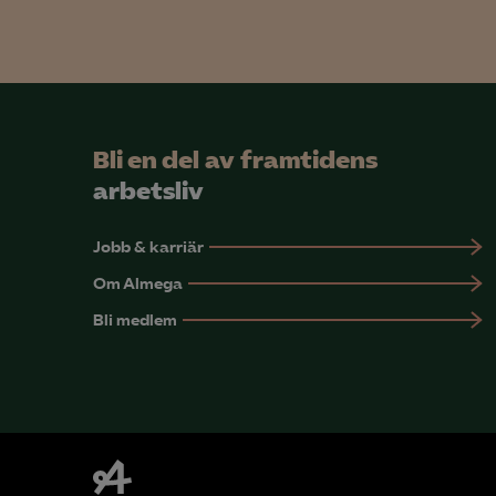
Bli en del av framtidens
arbetsliv
Jobb & karriär
Om Almega
Bli medlem