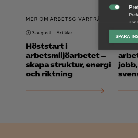
Pre

Pref
MER OM ARBETSGIVARFRÅGOR
anpa
lagr
3 augusti
Artiklar
29 juli
SPARA IN
Höststart i
”Fac
Ana

Anal
arbetsmiljö­arbetet –
arbe
info
skapa struktur, energi
jobb,
och riktning
sven
Mar

Mark
visa