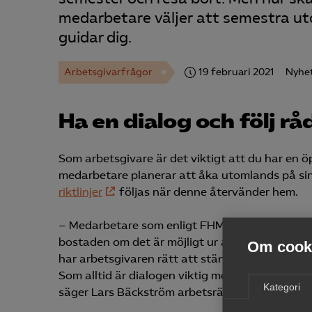
medarbetare väljer att semestra ut
guidar dig.
Arbetsgivarfrågor
19 februari 2021
Nyhe
Ha en dialog och följ rå
Som arbetsgivare är det viktigt att du har en 
medarbetare planerar att åka utomlands på sin
riktlinjer
följas när denne återvänder hem.
– Medarbetare som enligt FHM:s rekommendation
bostaden om det är möjligt ur arbetssynpunkt
Om cooki
har arbetsgivaren rätt att stänga av medarbet
Som alltid är dialogen viktig mellan chef och m
Kategori
säger Lars Bäckström arbetsrättsjurist hos Al