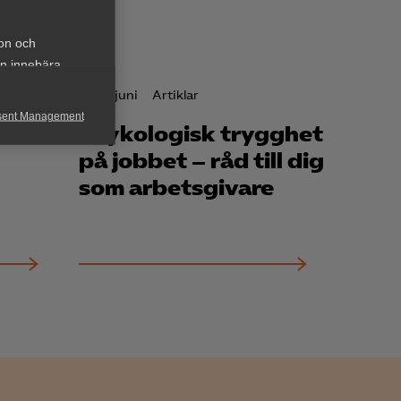
ion och
an innebära
29 juni
Artiklar
sent Management
s för
Psykologisk trygghet
h rapportera
på jobbet – råd till dig
som arbetsgivare
för att kunna