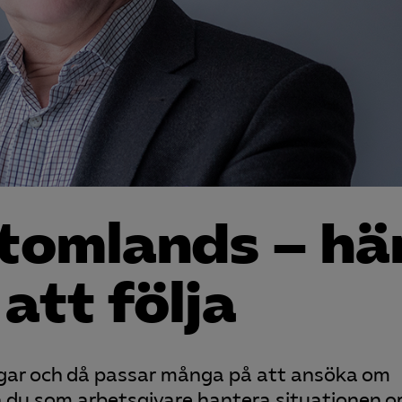
tomlands – hä
 att följa
dagar och då passar många på att ansöka om
a du som arbetsgivare hantera situationen 