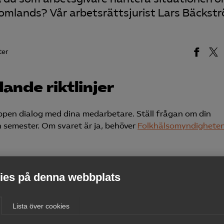
omlands? Vår arbetsrättsjurist Lars Bäckst
ter
dande riktlinjer
öppen dialog med dina medarbetare. Ställ frågan om din
 semester. Om svaret är ja, behöver
Folkhälsomyndighete
 ska vara i karantän efter hemkomst till Sverige ska arb
. Kan medarbetaren inte arbeta hemifrån under karantänt
es på denna webbplats
aren från arbete och göra löneavdrag motsvarande den ti
edarbetare och kanske särskilt innan en eventuell utlandsr
Lista över cookies
mega.