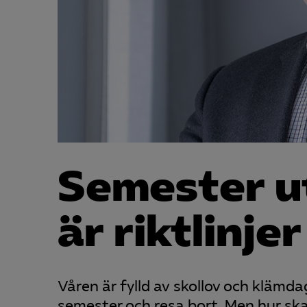
Semester u
är riktlinjer
Våren är fylld av skollov och kläm
semester och resa bort. Men hur sk