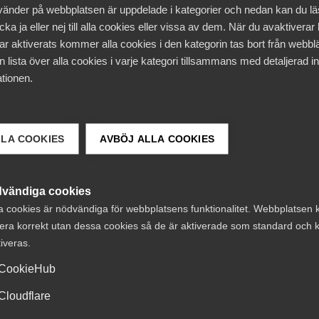
vänder på webbplatsen är uppdelade i kategorier och nedan kan du l
ka ja eller nej till alla cookies eller vissa av dem. När du avaktiverar
ar aktiverats kommer alla cookies i den kategorin tas bort från webb
 lista över alla cookies i varje kategori tillsammans med detaljerad in
e vid avstängning från arbetet på grund av smitta uppbä
tionen.
rarpenning hittar du information om på
Försäkringskassa
ion i
Arbetsgivarguiden
.
LLA COOKIES
AVBÖJ ALLA COOKIES
på oss – då kan du
läsa mer här
.
vändiga cookies
a cookies är nödvändiga för webbplatsens funktionalitet. Webbplatsen 
era korrekt utan dessa cookies så de är aktiverade som standard och k
tiveras.
CookieHub
Cloudflare