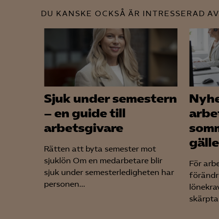
DU KANSKE OCKSÅ ÄR INTRESSERAD AV
Sjuk under semestern
Nyhe
– en guide till
arbe
arbetsgivare
somm
gäll
Rätten att byta semester mot
sjuklön Om en medarbetare blir
För arb
sjuk under semesterledigheten har
förändr
personen...
lönekrav
skärpta 