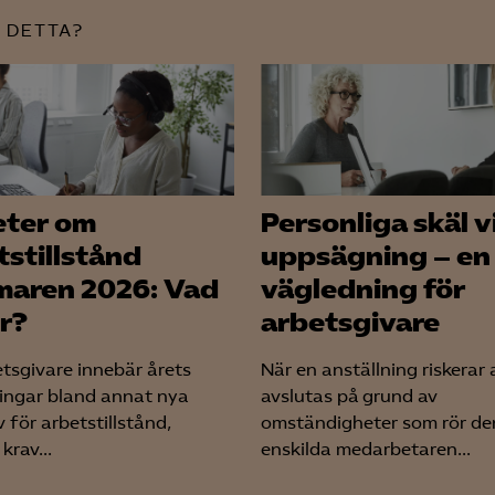
 DETTA?
YouTube
LinkedIn Insight
Leadfeeder
Microsoft Ads
ter om
Personliga skäl v
tstillstånd
uppsägning – en
aren 2026: Vad
vägledning för
er?
arbetsgivare
etsgivare innebär årets
När en anställning riskerar 
ingar bland annat nya
avslutas på grund av
 för arbetstillstånd,
omständigheter som rör de
krav...
enskilda medarbetaren...