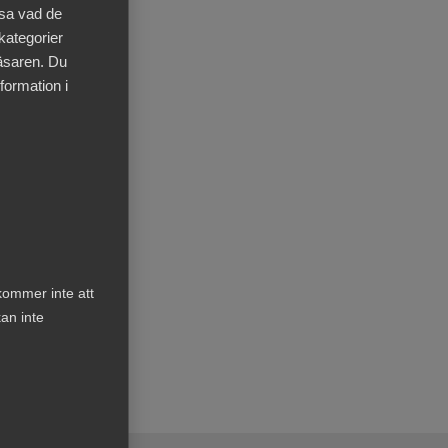
äsa vad de
 kategorier
läsaren. Du
formation i
ra
ns
kommer inte att
an inte