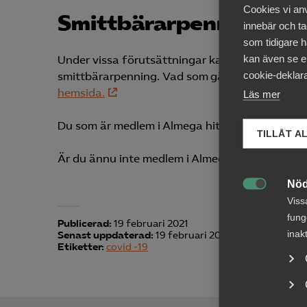
Cookies vi an
Smittbärarpenning
innebär och tac
som tidigare h
kan även se en
Under vissa förutsättningar kan en medarbetar
cookie-deklara
smittbärarpenning. Vad som gäller för smittbä
hemsida.
Läs mer
Du som är medlem i Almega hittar mer informat
TILLÅT A
Är du ännu inte medlem i Almega och nyfiken 
Nöd

Viss
fung
Publicerad:
19 februari 2021
inak
Senast uppdaterad:
19 februari 2021
Etiketter:
covid -19