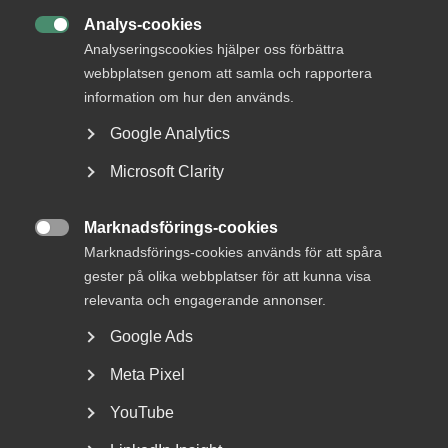
Analys-cookies

Analyseringscookies hjälper oss förbättra
webbplatsen genom att samla och rapportera
information om hur den används.
Google Analytics
Bred partsöverenskommelse om
Microsoft Clarity
framtidens kollektivavtal
Arbetsgivar- och arbetstagarorganisationer inom
Marknadsförings-cookies

tjänstesektorn har enats om ett nytt samarbetsavtal
Marknadsförings-cookies används för att spåra
för...
gester på olika webbplatser för att kunna visa
relevanta och engagerande annonser.
Google Ads
Meta Pixel
YouTube