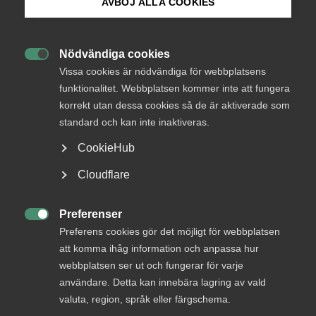
medlemmar
AVBÖJ ALLA COOKIES
Bli medlem
Nödvändiga cookies
Logga in

Logga in på Arbetsgivarguiden
Vissa cookies är nödvändiga för webbplatsens
funktionalitet. Webbplatsen kommer inte att fungera
korrekt utan dessa cookies så de är aktiverade som
Sök på almega.se
Bli medlem
standard och kan inte inaktiveras.
CookieHub
Press
Cloudflare
In English
Cookie-inställningar
Preferenser

Preferens cookies gör det möjligt för webbplatsen
DU KANSKE OCKSÅ ÄR INTRESSERAD AV
att komma ihåg information och anpassa hur
DETTA?
webbplatsen ser ut och fungerar för varje
användare. Detta kan innebära lagring av vald
valuta, region, språk eller färgschema.