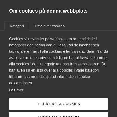
Almega
Förbund
Om cookies på denna webbplats
Almega Tjänste­förbunden
/
Aktuellt
/
Arbetsgivarnytt
/
Om Almega
Kategori
Lista över cookies
Almega Tjänste­företagen
Aktuellt
Cookies vi använder på webbplatsen är uppdelade i
Almega Utbildning
Friskole­avtalet Kommunal –
kategorier och nedan kan du läsa vad de innebär och
redigerat kollektivavtal
Innovations­företagen
tacka ja eller nej till alla cookies eller vissa av dem. När du
Medlemskapet
avaktiverar kategorier som tidigare har aktiverats kommer
Kompetens­företagen
alla cookies i den kategorin tas bort från webbläsaren. Du
Mina sidor
Okategoriserade
5 februari 2021
Arbetsgivarnytt
kan även se en lista över alla cookies i varje kategori
Medie­företagen
tillsammans med detaljerad information i cookie-
Kontakt
Säkerhets­företagen
deklarationen.
Läs mer
Tåg­företagen
Kurser & utbildningar
Vård­företagarna
TILLÅT ALLA COOKIES
Påverkansarbete
Endast tillgänglig för