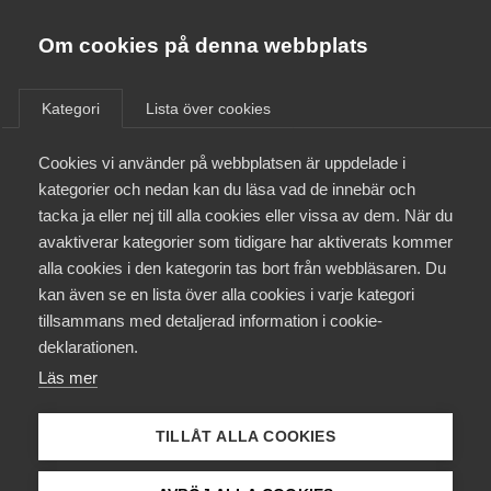
Almega
Förbund
Om cookies på denna webbplats
Almega Tjänste­förbunden
/
Aktuellt
/
Pressmeddelanden
/
Om Almega
Kategori
Lista över cookies
Almega Tjänste­företagen
Aktuellt
Cookies vi använder på webbplatsen är uppdelade i
Almega Utbildning
kategorier och nedan kan du läsa vad de innebär och
Innovations­företagen
tacka ja eller nej till alla cookies eller vissa av dem. När du
Medlemskapet
avaktiverar kategorier som tidigare har aktiverats kommer
Kompetens­företagen
alla cookies i den kategorin tas bort från webbläsaren. Du
Mina sidor
kan även se en lista över alla cookies i varje kategori
Medie­företagen
tillsammans med detaljerad information i cookie-
Kontakt
Säkerhets­företagen
deklarationen.
Läs mer
Tåg­företagen
Kurser & utbildningar
Vård­företagarna
TILLÅT ALLA COOKIES
Påverkansarbete
Kajsa Eldin, ansvarig förhandlare Almega Serviceföretagen.