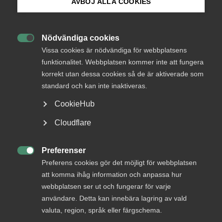
AVBÖJ ALLA COOKIES
Bli medlem
Service­företagen träffar
kollektivavtal med Unionen
Nödvändiga cookies

Logga in på Arbetsgivarguiden
och Ledarna
Vissa cookies är nödvändiga för webbplatsens
funktionalitet. Webbplatsen kommer inte att fungera
korrekt utan dessa cookies så de är aktiverade som
Sök på almega.se
Serviceföretagen inom Almega har idag tecknat
standard och kan inte inaktiveras.
nya kollektivavtal för tjänstemännen i
CookieHub
serviceentreprenad- och specialserviceföretag
med fackförbunden Unionen och Ledarna. De nya
Press
Cloudflare
avtalen sträcker sig över 29 månader med
In English
löneökningar och ökade pensionsavsättningar om
Cookie-inställningar
Preferenser
totalt 5,4 %.

Preferens cookies gör det möjligt för webbplatsen
att komma ihåg information och anpassa hur
Arbetsgivarfrågor
webbplatsen ser ut och fungerar för varje
9 december 2020
Pressmeddelanden
användare. Detta kan innebära lagring av vald
valuta, region, språk eller färgschema.