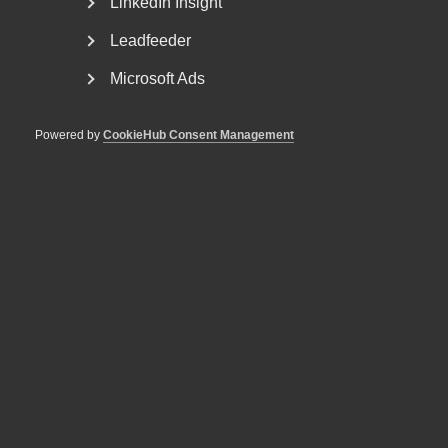
LinkedIn Insight
Leadfeeder
Microsoft Ads
Powered by
CookieHub Consent Management
Tvist om avtalsenlig lön under
uppsägningstid i
bemanningsföretag
AD 2026 nr 8 Av byggavtalet framgår att en uppsagd
arbetstagare har rätt att under uppsägningstid behålla...