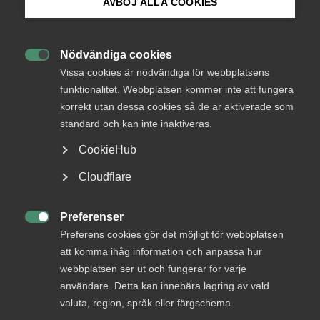
AVBÖJ ALLA COOKIES
Bli medlem
Endast tillgänglig för
medlemmar
Nödvändiga cookies

Logga in på Arbetsgivarguiden
Vissa cookies är nödvändiga för webbplatsens
funktionalitet. Webbplatsen kommer inte att fungera
korrekt utan dessa cookies så de är aktiverade som
Sök på almega.se
Logga in
standard och kan inte inaktiveras.
CookieHub
Press
Cloudflare
Bli medlem
In English
Cookie-inställningar
Preferenser

Preferens cookies gör det möjligt för webbplatsen
att komma ihåg information och anpassa hur
webbplatsen ser ut och fungerar för varje
användare. Detta kan innebära lagring av vald
DU KANSKE OCKSÅ ÄR INTRESSERAD AV
valuta, region, språk eller färgschema.