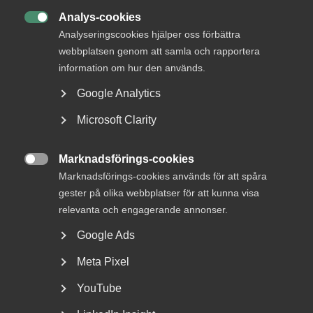
DETTA?
Analys-cookies

Analyseringscookies hjälper oss förbättra
webbplatsen genom att samla och rapportera
information om hur den används.
Google Analytics
Microsoft Clarity
Marknadsförings-cookies
Bred partsöverenskommelse om

Marknadsförings-cookies används för att spåra
framtidens kollektivavtal
gester på olika webbplatser för att kunna visa
relevanta och engagerande annonser.
Arbetsgivar- och arbetstagarorganisationer inom
tjänstesektorn har enats om ett nytt samarbetsavtal
Google Ads
för...
Meta Pixel
YouTube