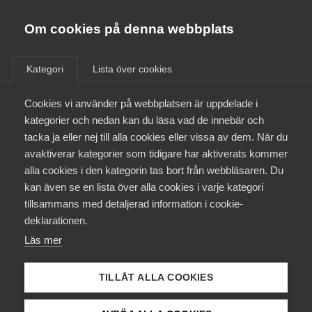
Almega
Förbund
Om cookies på denna webbplats
Almega Tjänste­förbunden
/
Aktuellt
/
Medlemsnyheter
/
Om Almega
Kategori
Lista över cookies
Almega Tjänste­företagen
Aktuellt
Cookies vi använder på webbplatsen är uppdelade i
Almega Utbildning
Nya kollektivavtal tecknade
kategorier och nedan kan du läsa vad de innebär och
med Unionen respektive
Innovations­företagen
tacka ja eller nej till alla cookies eller vissa av dem. När du
Medlemskapet
Sveriges Ingenjörer för
avaktiverar kategorier som tidigare har aktiverats kommer
Kompetens­företagen
Utbildnings­företag
alla cookies i den kategorin tas bort från webbläsaren. Du
Mina sidor
kan även se en lista över alla cookies i varje kategori
Medie­företagen
tillsammans med detaljerad information i cookie-
Kontakt
Säkerhets­företagen
deklarationen.
Okategoriserade
Läs mer
Tåg­företagen
18 december 2020
Medlemsnyheter
Kurser & utbildningar
Vård­företagarna
TILLÅT ALLA COOKIES
Påverkansarbete