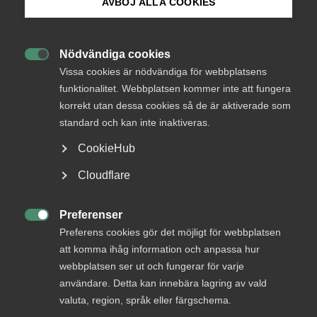
AVBÖJ ALLA COOKIES
Arbetsmarknad
Bli medlem
30 november 2020
Pressmeddelanden
Nödvändiga cookies

Logga in på Arbetsgivarguiden
Vissa cookies är nödvändiga för webbplatsens
funktionalitet. Webbplatsen kommer inte att fungera
Enligt det förslag som regeringen, Centern och Liberalerna
korrekt utan dessa cookies så de är aktiverade som
Sök på almega.se
presenterade i förra veckan ska coronakrisande företag få
standard och kan inte inaktiveras.
göra aktieutdelningar sex månader efter att det statliga
stödet betalats ut. Detta gäller dock endast framåt i tiden
CookieHub
och påverkar företag som väljer att nyttja möjligheten
Press
Cloudflare
söka om ytterligare stöd.
In English
När de tillfälliga reglerna om korttidsarbete infördes
Cookie-inställningar
Preferenser
förtydligade finansutskottet att det inte var möjligt för

Preferens cookies gör det möjligt för webbplatsen
ett företag att vara mottagare av permitteringsstödet och
att komma ihåg information och anpassa hur
samtidigt genomföra aktieutdelningar.
webbplatsen ser ut och fungerar för varje
användare. Detta kan innebära lagring av vald
Riksdagen beslutade dock att en sådan begränsning inte
valuta, region, språk eller färgschema.
skulle sträcka sig längre än själva stödperioden. Det finns