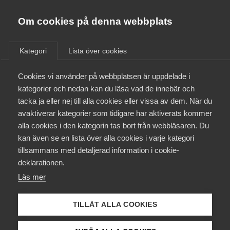
Almega
Förbund
Om cookies på denna webbplats
Almega Tjänste­förbunden
/
Aktuellt
/
Pressmeddelanden
/
Om Almega
Kategori
Lista över cookies
Almega Tjänste­företagen
Aktuellt
Cookies vi använder på webbplatsen är uppdelade i
Almega Utbildning
Tillväxtverkets
kategorier och nedan kan du läsa vad de innebär och
utdelningsförbud saknar
Innovations­företagen
tacka ja eller nej till alla cookies eller vissa av dem. När du
Medlemskapet
stöd i lagen
avaktiverar kategorier som tidigare har aktiverats kommer
Kompetens­företagen
alla cookies i den kategorin tas bort från webbläsaren. Du
Mina sidor
kan även se en lista över alla cookies i varje kategori
Medie­företagen
De nya reglerna om aktieutdelning för företag med
tillsammans med detaljerad information i cookie-
permitteringsstöd är inget som Tillväxtverket kan
Kontakt
Säkerhets­företagen
deklarationen.
besluta om. ”Tillväxtverket kan inte ställa några
Läs mer
Tåg­företagen
krav på utdelningsförbud för företag som redan
Kurser & utbildningar
fått stöd”, säger Andreas Åström, näringspolitisk
Vård­företagarna
TILLÅT ALLA COOKIES
chef på Almega.
Påverkansarbete