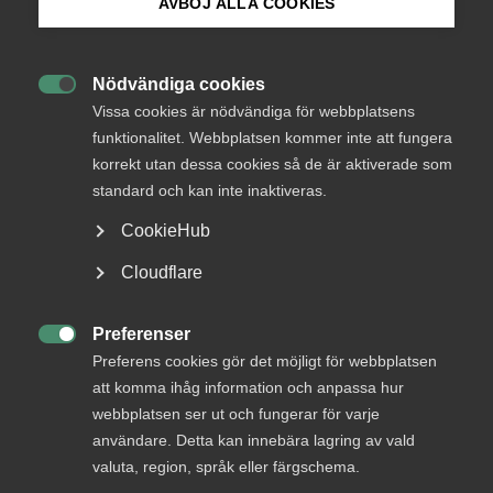
AVBÖJ ALLA COOKIES
Endast tillgänglig för
Bli medlem
medlemmar
Nödvändiga cookies

Logga in på Arbetsgivarguiden
Vissa cookies är nödvändiga för webbplatsens
funktionalitet. Webbplatsen kommer inte att fungera
Logga in
korrekt utan dessa cookies så de är aktiverade som
Sök på almega.se
standard och kan inte inaktiveras.
CookieHub
Bli medlem
Press
Cloudflare
In English
Cookie-inställningar
Preferenser

Preferens cookies gör det möjligt för webbplatsen
att komma ihåg information och anpassa hur
webbplatsen ser ut och fungerar för varje
DU KANSKE OCKSÅ ÄR INTRESSERAD AV
användare. Detta kan innebära lagring av vald
DETTA?
valuta, region, språk eller färgschema.