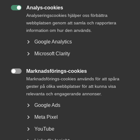
Analys-cookies

Analyseringscookies hjälper oss förbättra
webbplatsen genom att samla och rapportera
information om hur den används.
Google Analytics
Microsoft Clarity
Almega lanserar en ny tjänst
Marknadsförings-cookies
inom upphandlingsrådgivning

Marknadsförings-cookies används för att spåra
gester på olika webbplatser för att kunna visa
Vad är bakgrunden till att Almega har tagit fram en
rådgivning kring offentlig upphandling? – Offentlig...
relevanta och engagerande annonser.
Google Ads
Meta Pixel
YouTube