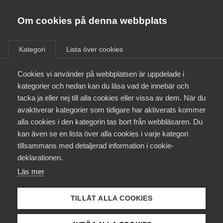
Almega
Förbund
Om cookies på denna webbplats
Almega Tjänste­förbunden
/
Aktuellt
/
Medlemsnyheter
/
Om Almega
Kategori
Lista över cookies
Almega Tjänste­företagen
Aktuellt
Cookies vi använder på webbplatsen är uppdelade i
Almega Utbildning
Slutförhandlingar om nytt
kategorier och nedan kan du läsa vad de innebär och
kollektivavtal för Utveckling
Innovations­företagen
tacka ja eller nej till alla cookies eller vissa av dem. När du
Medlemskapet
& Tjänster pågår
avaktiverar kategorier som tidigare har aktiverats kommer
Kompetens­företagen
alla cookies i den kategorin tas bort från webbläsaren. Du
Mina sidor
kan även se en lista över alla cookies i varje kategori
Medie­företagen
Okategoriserade
tillsammans med detaljerad information i cookie-
Kontakt
Säkerhets­företagen
deklarationen.
30 november 2020
Medlemsnyheter
Läs mer
Tåg­företagen
Kurser & utbildningar
Vård­företagarna
TILLÅT ALLA COOKIES
Påverkansarbete