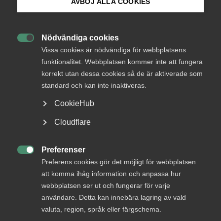
AVBÖJ ALLA COOKIES
Bli medlem
Nödvändiga cookies
Logga in

Logga in på Arbetsgivarguiden
Vissa cookies är nödvändiga för webbplatsens
funktionalitet. Webbplatsen kommer inte att fungera
korrekt utan dessa cookies så de är aktiverade som
Sök på almega.se
Bli medlem
standard och kan inte inaktiveras.
CookieHub
Press
Cloudflare
In English
Cookie-inställningar
Preferenser

Preferens cookies gör det möjligt för webbplatsen
DU KANSKE OCKSÅ ÄR INTRESSERAD AV
att komma ihåg information och anpassa hur
DETTA?
webbplatsen ser ut och fungerar för varje
användare. Detta kan innebära lagring av vald
valuta, region, språk eller färgschema.