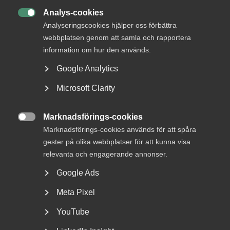
Analys-cookies

Analyseringscookies hjälper oss förbättra
webbplatsen genom att samla och rapportera
information om hur den används.
Google Analytics
Almega lanserar en ny tjänst
inom upphandlingsrådgivning
Microsoft Clarity
Vad är bakgrunden till att Almega har tagit fram en
Marknadsförings-cookies
rådgivning kring offentlig upphandling? – Offentlig...

Marknadsförings-cookies används för att spåra
gester på olika webbplatser för att kunna visa
relevanta och engagerande annonser.
Google Ads
Meta Pixel
YouTube