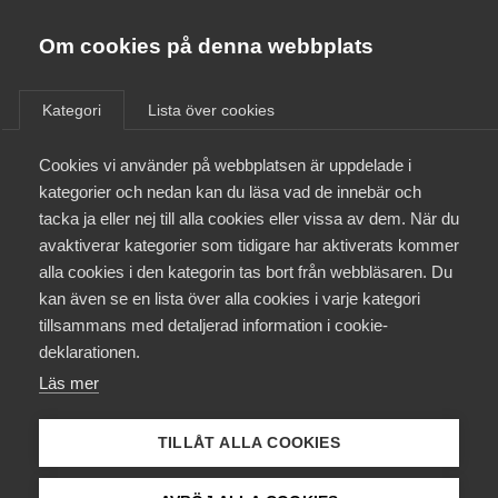
Almega
Förbund
Om cookies på denna webbplats
Almega Tjänste­förbunden
/
Aktuellt
/
Medlemsnyheter
/
Om Almega
Kategori
Lista över cookies
Almega Tjänste­företagen
Aktuellt
Cookies vi använder på webbplatsen är uppdelade i
Almega Utbildning
Avtalsrörelsen 2020
kategorier och nedan kan du läsa vad de innebär och
Innovations­företagen
tacka ja eller nej till alla cookies eller vissa av dem. När du
Medlemskapet
avaktiverar kategorier som tidigare har aktiverats kommer
Okategoriserade
Kompetens­företagen
alla cookies i den kategorin tas bort från webbläsaren. Du
Mina sidor
3 november 2020
Medlemsnyheter
kan även se en lista över alla cookies i varje kategori
Medie­företagen
tillsammans med detaljerad information i cookie-
Kontakt
Säkerhets­företagen
deklarationen.
Läs mer
Tåg­företagen
Kurser & utbildningar
Vård­företagarna
TILLÅT ALLA COOKIES
Endast tillgänglig för
Påverkansarbete
medlemmar