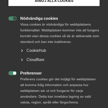
AVBÖJ ALLA COOKIES
medlemmar
Bli medlem
Nödvändiga cookies

Logga in på Arbetsgivarguiden
Vissa cookies är nödvändiga för webbplatsens
Logga in
funktionalitet. Webbplatsen kommer inte att fungera
korrekt utan dessa cookies så de är aktiverade som
Sök på almega.se
standard och kan inte inaktiveras.
Bli medlem
CookieHub
Press
Cloudflare
In English
Cookie-inställningar
Preferenser

Preferens cookies gör det möjligt för webbplatsen
att komma ihåg information och anpassa hur
DU KANSKE OCKSÅ ÄR INTRESSERAD AV
webbplatsen ser ut och fungerar för varje
DETTA?
användare. Detta kan innebära lagring av vald
valuta, region, språk eller färgschema.