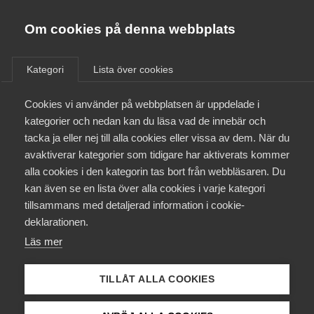
Almega
Förbund
Om cookies på denna webbplats
Almega Tjänste­förbunden
/
Aktuellt
/
Medlemsnyheter
/
Om Almega
Kategori
Lista över cookies
Almega Tjänste­företagen
Aktuellt
Cookies vi använder på webbplatsen är uppdelade i
Almega Utbildning
Förhandlingsinformation
kategorier och nedan kan du läsa vad de innebär och
Utbildnings­företag
Innovations­företagen
tacka ja eller nej till alla cookies eller vissa av dem. När du
Medlemskapet
avaktiverar kategorier som tidigare har aktiverats kommer
Kompetens­företagen
alla cookies i den kategorin tas bort från webbläsaren. Du
Mina sidor
Okategoriserade
kan även se en lista över alla cookies i varje kategori
Medie­företagen
tillsammans med detaljerad information i cookie-
5 november 2020
Medlemsnyheter
Kontakt
Säkerhets­företagen
deklarationen.
Läs mer
Tåg­företagen
Kurser & utbildningar
Vård­företagarna
TILLÅT ALLA COOKIES
Påverkansarbete
Endast tillgänglig för