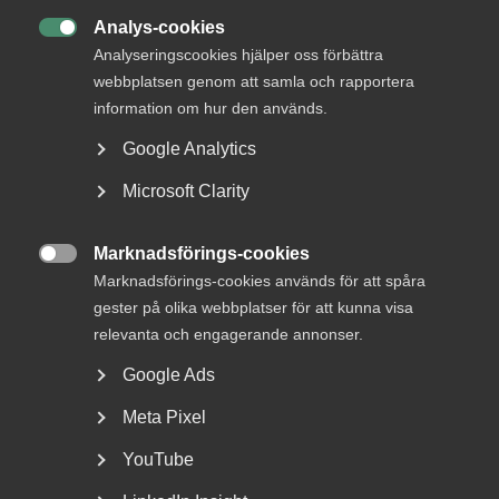
Analys-cookies

Analyseringscookies hjälper oss förbättra
webbplatsen genom att samla och rapportera
information om hur den används.
Google Analytics
Bred partsöverenskommelse om
Microsoft Clarity
framtidens kollektivavtal
Marknadsförings-cookies

Arbetsgivar- och arbetstagarorganisationer inom
Marknadsförings-cookies används för att spåra
tjänstesektorn har enats om ett nytt samarbetsavtal
gester på olika webbplatser för att kunna visa
för...
relevanta och engagerande annonser.
Google Ads
Meta Pixel
YouTube